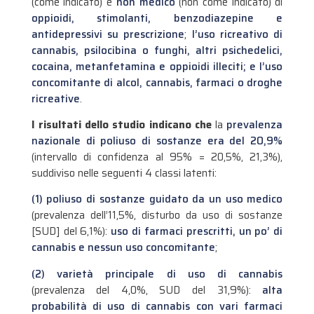
(come indicato) e
non medico
(non come indicato) di
oppioidi, stimolanti, benzodiazepine e
antidepressivi su prescrizione
;
l’uso ricreativo di
cannabis, psilocibina o funghi, altri psichedelici,
cocaina
, metanfetamina e oppioidi illeciti; e l’uso
concomitante di alcol, cannabis, farmaci o droghe
ricreative
.
I risultati dello studio indicano che
la
prevalenza
nazionale di poliuso di sostanze era del 20,9%
(intervallo di confidenza al 95% = 20,5%, 21,3%),
suddiviso nelle seguenti 4 classi latenti:
(1) poliuso di sostanze guidato da un uso medico
(prevalenza dell’11,5%, disturbo da uso di sostanze
[SUD] del 6,1%):
uso di farmaci prescritti, un po’ di
cannabis e nessun uso concomitante
;
(2) varietà principale di uso di cannabis
(prevalenza del 4,0%, SUD del 31,9%):
alta
probabilità di uso di cannabis con vari farmaci