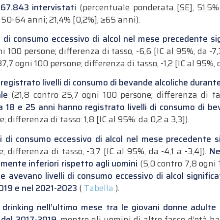
67.843 intervistat
i (percentuale ponderata [SE], 51,5% 
 50-64 anni; 21,4% [0,2%], ≥65 anni).
i di consumo eccessivo di alcol nel mese precedente sig
i 100 persone; differenza di tasso, -6,6 [IC al 95%, da -7,
,7 ogni 100 persone; differenza di tasso, -1,2 [IC al 95%, da
egistrato livelli di consumo di bevande alcoliche duran
le
(21,8 contro 25,7 ogni 100 persone; differenza di tas
 18 e 25 anni hanno registrato livelli di consumo di bev
 differenza di tasso: 1,8 [IC al 95%: da 0,2 a 3,3]).
i di consumo eccessivo di alcol nel mese precedente sig
 differenza di tasso, -3,7 [IC al 95%, da -4,1 a -3,4]).
Ne
mente inferiori rispetto agli uomini
(5,0 contro 7,8 ogni 
 avevano livelli di consumo eccessivo di alcol significa
-2019 e nel 2021-2023
(
Tabella
).
e drinking nell’ultimo mese tra le giovani donne adult
d del 2017-2019
, mentre gli uomini di altre fasce d’età 