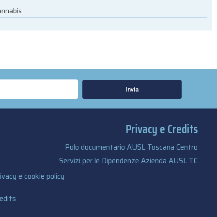
cannabis
Invia
Privacy e Credits
Polo documentario AUSL Toscana Centro
Servizi per le Dipendenze Azienda AUSL TC
ivacy e cookie policy
edits