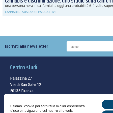
cannabis e discriminazione: uno studio sulla californ
una persona nera in california ha oggi una probabilità 6,4 volte super
CANNABIS
-
SOSTANZE PSICOATTIVE
Iscriviti alla newsletter
Centro studi
Palazzina 27
Via di San Salvi 12
50135 Firenze
Tel.
055.69.33.315
Usiamo i cookie per fornirti la miglior esperienza
contatti
d'uso e navigazione sul nostro sito web.