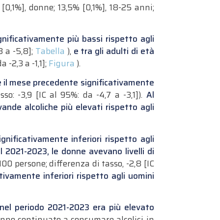
[0,1%], donne; 13,5% [0,1%], 18-25 anni;
nificativamente più bassi rispetto agli
3 a -5,8];
Tabella
),
e tra gli adulti di età
 -2,3 a -1,1];
Figura
).
te il mese precedente significativamente
so: -3,9 [IC al 95%: da -4,7 a -3,1]).
Al
ande alcoliche più elevati rispetto agli
nificativamente inferiori rispetto agli
l 2021-2023, le donne avevano livelli di
100 persone; differenza di tasso, -2,8 [IC
tivamente inferiori rispetto agli uomini
e nel periodo 2021-2023 era più elevato
hanno continuato a consumare alcolici in