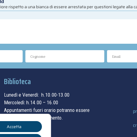
ia
iore rispetto a una bianca di essere arrestata per questioni legate alla 
Biblioteca
Lunedì e Venerdì: h.10.00-13.00
Mercoledì: h.14.00 – 16.00
Appuntamenti fuori orario potranno essere
pr
concordati su appuntamento.
cr
Accetta
contatti