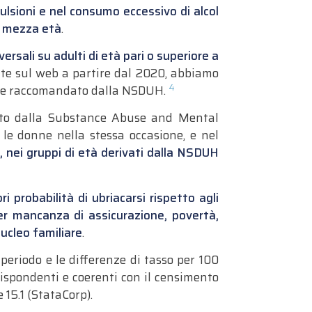
sioni e nel consumo eccessivo di alcol
di mezza età
.
versali su adulti di età pari o super
iore a
ate sul web a partire dal 2020, abbiamo
4
come raccomandato dalla NSDUH.
nito dalla Substance Abuse and Mental
le donne nella stessa occasione, e nel
, nei gruppi di età derivati ​​dalla NSDUH
 probabilità di ubriacarsi rispetto agli
er mancanza di assicurazione, povertà,
nucleo familiare
.
 periodo e le differenze di tasso per 100
ispondenti e coerenti con il censimento
15.1 (StataCorp).