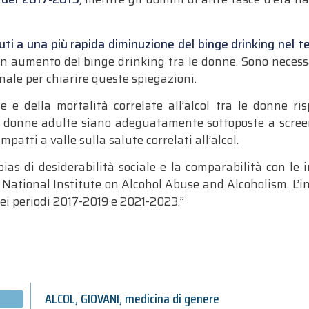
uti a una più rapida diminuzione del binge drinking nel t
 aumento del binge drinking tra le donne. Sono necessar
nale per chiarire queste spiegazioni.
 e della mortalità correlate all’alcol tra le donne ri
ni donne adulte siano adeguatamente sottoposte a screen
impatti a valle sulla salute correlati all’alcol.
 bias di desiderabilità sociale e la comparabilità con le 
National Institute on Alcohol Abuse and Alcoholism. L’i
nei periodi 2017-2019 e 2021-2023.”
ALCOL
,
GIOVANI
,
medicina di genere