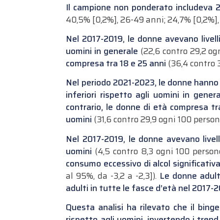
Il campione non ponderato includeva 2
40,5% [0,2%], 26-49 anni; 24,7% [0,2%],
Nel 2017-2019, le donne avevano livell
uomini in generale
(22,6 contro 29,2 ogn
compresa tra 18 e 25 anni
(36,4 contro 37
Nel periodo 2021-2023, le donne hanno r
inferiori rispetto agli uomini in genera
contrario, le donne di età compresa tra
uomini
(31,6 contro 29,9 ogni 100 persone;
Nel 2017-2019, le donne avevano livell
uomini
(4,5 contro 8,3 ogni 100 persone;
consumo eccessivo di alcol significativa
al 95%, da -3,2 a -2,3]).
Le donne adulte
adulti in tutte le fasce d’età nel 2017
Questa analisi ha rilevato che il bing
rispetto agli uomini, invertendo i tren