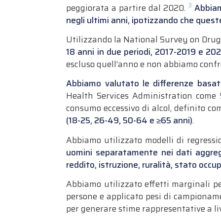
3
peggiorata a partire dal 2020.
Abbiamo
negli ultimi anni, ipotizzando che quest
Utilizzando la National Survey on Dr
18 anni in due periodi, 2017-2019 e 20
escluso quell’anno e non abbiamo confr
Abbiamo valutato le differenze basate
Health Services Administration come 5
consumo eccessivo di alcol, definito co
(18-25, 26-49, 50-64 e ≥65 anni)
.
Abbiamo utilizzato modelli di regressi
uomini separatamente nei dati aggrega
reddito, istruzione, ruralità, stato occup
Abbiamo utilizzato effetti marginali per
persone e applicato pesi di campioname
per generare stime rappresentative a li