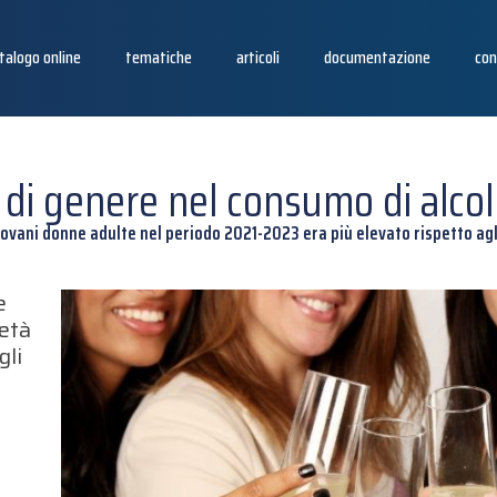
talogo online
tematiche
articoli
documentazione
con
 di genere nel consumo di alcol
giovani donne adulte nel periodo 2021-2023 era più elevato rispetto ag
e
'età
gli