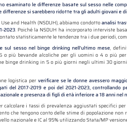
 esaminato le differenze basate sul sesso nelle compul
e differenze si sarebbero ridotte tra gli adulti giovani e 
ug Use and Health (NSDUH), abbiamo condotto
analisi tras
21-2023
. Poiché la NSDUH ha incorporato interviste bas
ontato statisticamente le tendenze tra i due periodi, 
 sul sesso nel binge drinking nell’ultimo mese
, defi
 o più bevande alcoliche per gli uomini o 4 o più per 
me binge drinking in 5 o più giorni negli ultimi 30 giorni
one logistica per
verificare se le donne avessero maggiori
ti del 2017-2019 e poi del 2021-2023, controllando p
azionale e presenza di figli di età inferiore a 18 anni nel 
 calcolare i tassi di prevalenza aggiustati specifici per
nto che tengono conto delle stime di popolazione non r
vello nazionale e IC al 95% utilizzando Stata/MP versione 