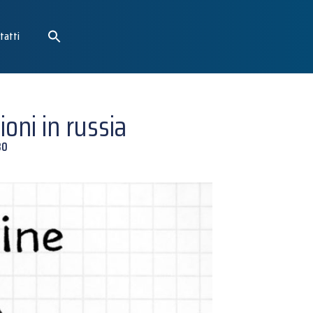
tatti
oni in russia
80