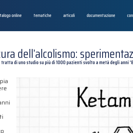
talogo online
tematiche
articoli
documentazione
con
ura dell’alcolismo: sperimentazi
i tratta di uno studio su più di 1000 pazienti svolto a metà degli anni '
pia
ere
anni
ti
co