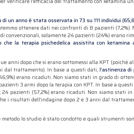
 per verificare l’efficacia del trattamento con ketamina u
ù di un anno è stata osservata in 73 su 111 individui (65
temmo ottenere dati nei confronti di 8 pazienti (7,2%). N
di convenzionali, solamente 24 pazienti (24%) erano rimast
 che la terapia psichedelica assistita con ketamina 
i due anni dopo che si erano sottomessi alla KPT (poiché 
ni dal trattamento). In base a questi dati,
l’astinenza di
(46,9%) erano ricaduti. Non siamo stati in grado di ottener
a­zienti 3 armi dopo la terapia con KPT. In base a questi d
); 24 pazienti (57,2%) erano ricaduti. Non siamo stati in
he i risultati dell’indagine dopo 2 e 3 anni dal trattamen
metodo lo studio è stato condotto e quali strumenti sono 