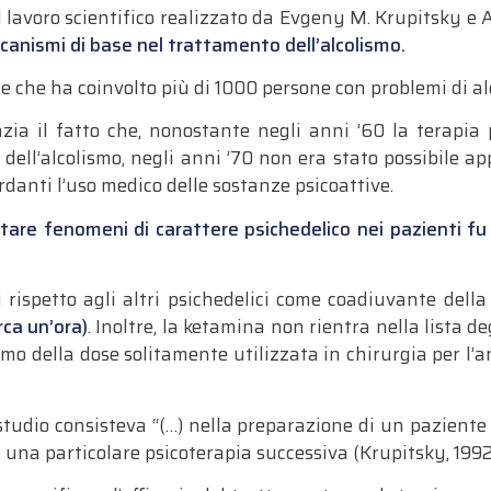
sul lavoro scientifico realizzato da Evgeny M. Krupitsky e 
ccanismi di base nel trattamento dell’alcolismo.
 che ha coinvolto più di 1000 persone con problemi di al
denzia il fatto che, nonostante negli anni ’60 la terapi
 dell’alcolismo, negli anni ’70 non era stato possibile a
rdanti l’uso medico delle sostanze psicoattive.
tare fenomeni di carattere psichedelico nei pazienti fu ut
rispetto agli altri psi­chedelici come coadiuvante della
rca un’ora)
. Inoltre, la ketamina non rientra nella lista de
imo della dose solitamente utilizzata in chirurgia per l
 studio consisteva “(…) nella preparazione di un paziente 
n una particolare psicoterapia successiva (Krupitsky, 1992