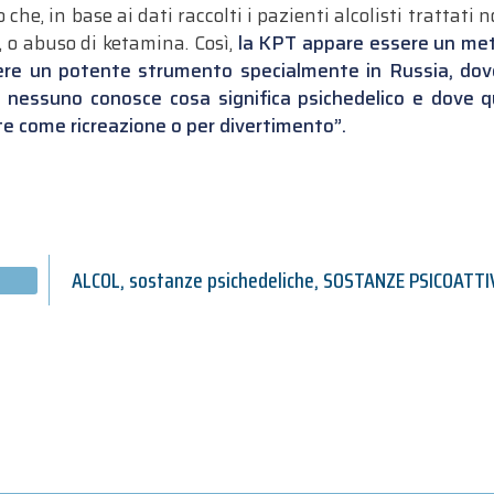
 che, in base ai dati raccolti i pazienti alcolisti trattat
, o abuso di ketamina. Così,
la KPT appare essere un met
e un potente strumento spe­cialmente in Russia, dove 
si nessuno conosce cosa significa psichedelico e dov
e come ricreazione o per divertimento”.
ALCOL
,
sostanze psichedeliche
,
SOSTANZE PSICOATTI