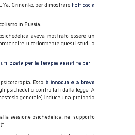
A. Ya. Grinenko, per dimostrare
l’efficacia
colismo in Russia.
a psichedelica aveva mostrato essere un
pprofondire ulteriormente questi studi a
ilizzata per la terapia assistita per il
 psicoterapia. Essa
è innocua e a breve
gli psichedelici controllati dalla legge. A
’anestesia generale) induce una profonda
alla sessione psichedelica, nel supporto
)”.