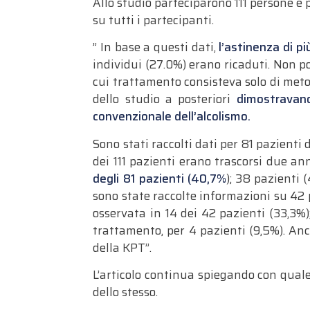
Allo studio parteciparono 111 persone e
su tutti i partecipanti.
” In base a questi dati,
l’astinenza di pi
individui (27.0%) erano ricaduti. Non po
cui trattamento consisteva solo di meto
dello studio a posteriori
dimostravano
convenzionale dell’alcolismo.
Sono stati raccolti dati per 81 pazient
dei 111 pa­zienti erano trascorsi due an
degli 81 pazienti (40,7%
); 38 pazienti 
sono state raccolte informazioni su 42 p
os­servata in 14 dei 42 pazienti (33,3%
trattamento, per 4 pazienti (9,5%). Anc
della KPT”.
L’articolo continua spiegando con quale 
dello stesso.