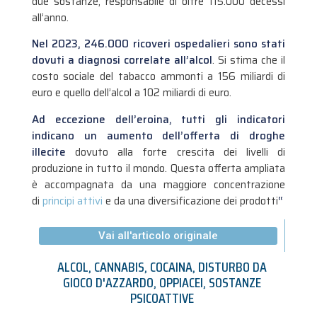
due sostanze, responsabile di oltre 115.000 decessi
all’anno.
Nel 2023, 246.000 ricoveri ospedalieri sono stati
dovuti a diagnosi correlate all’alcol
. Si stima che il
costo sociale del tabacco ammonti a 156 miliardi di
euro e quello dell’alcol a 102 miliardi di euro.
Ad eccezione dell’eroina, tutti gli indicatori
indicano un aumento dell’offerta di droghe
illecite
dovuto alla forte crescita dei livelli di
produzione in tutto il mondo. Questa offerta ampliata
è accompagnata da una maggiore concentrazione
di
principi attivi
e da una diversificazione dei prodotti
“
Vai all'articolo originale
ALCOL
,
CANNABIS
,
COCAINA
,
DISTURBO DA
GIOCO D'AZZARDO
,
OPPIACEI
,
SOSTANZE
PSICOATTIVE