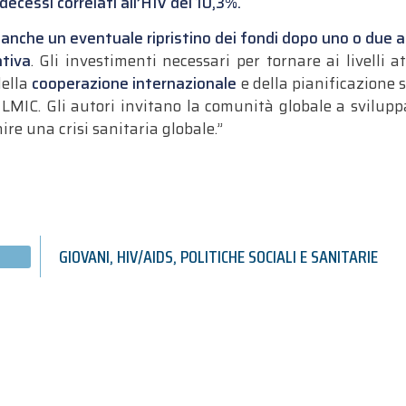
decessi correlati all’
HIV
del 10,3%.
 anche un eventuale ripristino dei fondi dopo uno o due 
ativa
. Gli investimenti necessari per tornare ai livelli 
della
cooperazione internazionale
e della pianificazione 
ei LMIC. Gli autori invitano la comunità globale a svilup
ire una crisi sanitaria globale.”
GIOVANI
,
HIV/AIDS
,
POLITICHE SOCIALI E SANITARIE