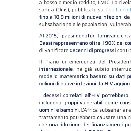
a basso e medio reddito, LMIC. Lo rive
sanità (Oms), pubblicato su
The Lance
fino a 10,8 milioni di nuove infezioni d
subsahariana e le popolazioni vulnerabi
Al
2015, i paesi donatori fornivano circa
Bassi rappresentano oltre il 90% dei con
di vanificare
decenni di progress
i contro
Il Piano di emergenza del President
internazionale
, ha già subito interru
modello matematico basato su dati pro
milioni di nuove infezioni da
HIV
aggiunt
I decessi correlati all’
HIV
potrebbero a
includono gruppi vulnerabili come cons
uomini e bambin
i. L’Africa subsahariana
trattamento potrebbero causare una ri
che una riduzione dei finanziamenti po