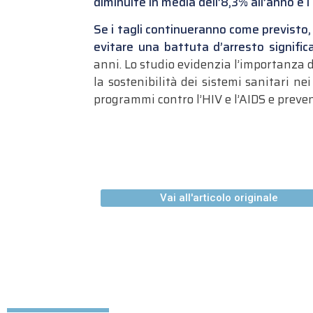
diminuite in media dell’8,3% all’anno e i 
Se i tagli continueranno come previsto,
evitare una battuta d’arresto signific
anni. Lo studio evidenzia l’importanza 
la sostenibilità dei sistemi sanitari n
programmi contro l’
HIV
e l’AIDS e preven
Vai all'articolo originale