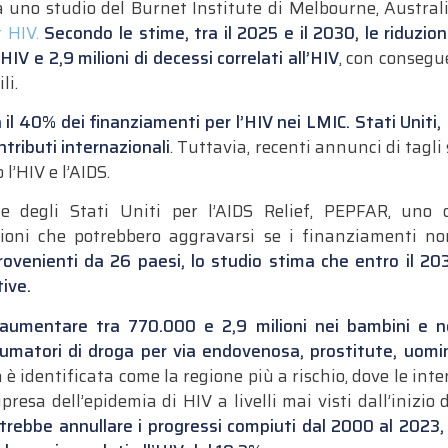
la uno studio del Burnet Institute di Melbourne, Austral
t
HIV
.
Secondo le stime, tra il 2025 e il 2030, le riduzi
a
HIV
e 2,9 milioni di decessi correlati all’
HIV
, con consegu
li.
 il 40% dei finanziamenti per l’
HIV
nei LMIC. Stati Uniti
tributi internazionali
. Tuttavia, recenti annunci di tagli 
 l’
HIV
e l’AIDS.
e degli Stati Uniti per l’AIDS Relief, PEPFAR, uno
zioni che potrebbero aggravarsi se i finanziamenti no
venienti da 26 paesi, lo studio stima che entro il 2030
ive.
umentare tra 770.000 e 2,9 milioni nei bambini e negl
umatori di droga per via endovenosa, prostitute, uomin
 è identificata come la regione più a rischio, dove le inte
presa dell’epidemia di
HIV
a livelli mai visti dall’inizio
trebbe annullare i progressi compiuti dal 2000 al 2023