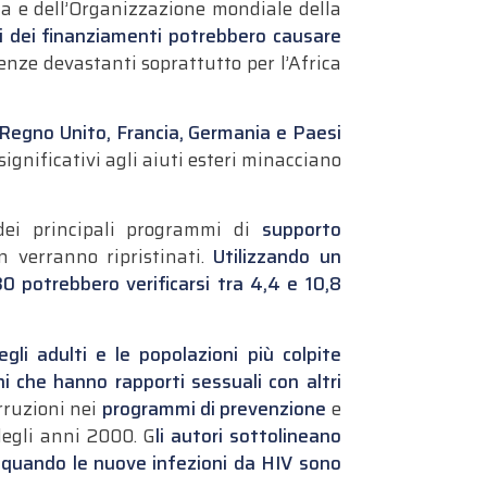
ia e dell’Organizzazione mondiale della
oni dei finanziamenti potrebbero causare
enze devastanti soprattutto per l’Africa
, Regno Unito, Francia, Germania e Paesi
significativi agli aiuti esteri minacciano
 dei principali programmi di
supporto
n verranno ripristinati.
Utilizzando un
 potrebbero verificarsi tra 4,4 e 10,8
i adulti e le popolazioni più colpite
i che hanno rapporti sessuali con altri
rruzioni nei
programmi di prevenzione
e
 degli anni 2000. G
li autori sottolineano
, quando le nuove infezioni da
HIV
sono