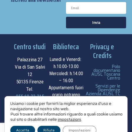
Iscriviti alla newsletter
Invia
Centro studi
Biblioteca
Privacy e
Credits
Palazzina 27
Lunedì e Venerdì:
Polo
h.10.00-13.00
Via di San Salvi
documentario
Mercoledì: h.14.00
AUSL Toscana
12
Centro
– 16.00
50135 Firenze
Servizi per le
Appuntamenti fuori
Tel.
Dipendenze
Azienda AUSL TC
orario potranno
055.69.33.315
essere
privacy e cookie
Usiamo i cookie per fornirti la miglior esperienza d'uso e
contatti
navigazione sul nostro sito web.
concordati su
policy
Puoi trovare altre informazioni riguardo a quali cookie usiamo
appuntamento.
sul sito o disabilitarli nelle
impostazioni
.
credits
contatti
Accetta
Rifiuta
Impostazioni