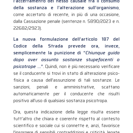
l’accertamento del nesso causale tra il consumo
della sostanza e l’alterazione sull’organismo
,
come accertato di recente, in più di una occasione,
dalla Cassazione penale (sentenze n. 5890/2023 e n.
22682/2923).
La nuova formulazione dell’articolo 187 del
Codice della Strada prevede ora, invece,
semplicemente la punizione di “
Chiunque guida
dopo aver assunto sostanze stupefacenti o
psicotrope
…”
. Quindi, non è più necessario verificare
se il conducente si trovi in stato di alterazione psico-
fisica a causa dell’assunzione di tali sostanze. Le
sanzioni, penali e amministrative, scattano
automaticamente per il conducente che risulti
positivo all’uso di qualsiasi sostanza psicotropa.
Ora, questa indicazione della legge risulta essere
tutt’altro che chiara e coerente rispetto al contesto
scientifico e sociale cui si connette e, anzi, favorisce
l’insorgere di sensibili contraddizioni e criticità, legate