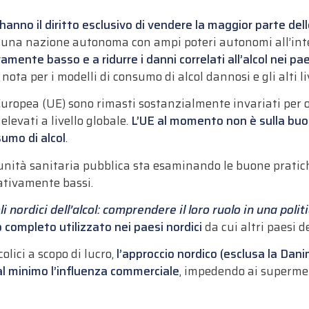
 hanno il diritto esclusivo di vendere la maggior parte del
una nazione autonoma con ampi poteri autonomi all’int
amente basso e a ridurre i danni correlati all’alcol nei pae
a per i modelli di consumo di alcol dannosi e gli alti liv
e Europea (UE) sono rimasti sostanzialmente invariati per
elevati a livello globale.
L’UE al momento non è sulla buon
nsumo di alcol
.
nità sanitaria pubblica sta esaminando le buone pratiche
elativamente bassi.
 nordici dell’alcol: comprendere il loro ruolo in una politi
completo utilizzato nei paesi nordici
da cui altri paesi 
olici a scopo di lucro,
l’approccio nordico (esclusa la Dan
ce al minimo l’influenza commerciale
, impedendo ai supermerc