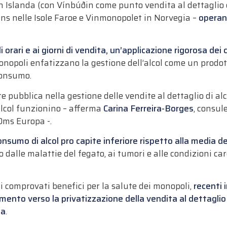
 Islanda (con Vínbúðin come punto vendita al dettaglio di
ns nelle Isole Faroe e Vinmonopolet in Norvegia –
operan
i orari e ai giorni di vendita, un’applicazione rigorosa dei 
onopoli enfatizzano la gestione dell’alcol come un prodott
consumo.
e pubblica nella gestione delle vendite al dettaglio di alc
’alcol funzionino – afferma
Carina Ferreira-Borges
, consul
l’Oms Europa -.
nsumo di alcol pro capite inferiore rispetto alla media de
o dalle malattie del fegato, ai tumori e alle condizioni car
i comprovati benefici per la salute dei monopoli,
recenti i
nto verso la privatizzazione della vendita al dettaglio d
ca
.