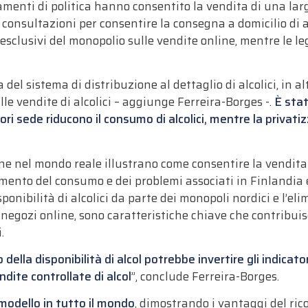
menti di politica hanno consentito la vendita di una larg
o consultazioni per consentire la consegna a domicilio di 
i esclusivi del monopolio sulle vendite online, mentre le 
a del sistema di distribuzione al dettaglio di alcolici, in
lle vendite di alcolici – aggiunge Ferreira-Borges -.
È sta
ori sede riducono il consumo di alcolici, mentre la privatiz
one nel mondo reale illustrano come consentire la vendita 
ento del consumo e dei problemi associati in Finlandia e
ponibilità di alcolici da parte dei monopoli nordici e l’e
negozi online, sono caratteristiche chiave che contribuisc
.
lla disponibilità di alcol potrebbe invertire gli indicatori
ndite controllate di alcol
”, conclude Ferreira-Borges.
 modello in tutto il mondo
, dimostrando i vantaggi del ri