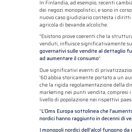
In Finlandia, ad esempio, recenti cambia
dei negozi monopolistici, e sono in cors
nuovo caso giudiziario contesta i diritt
agricola di bevande alcoliche.
“Esistono prove coerenti che la struttur
venduti, influisce significativamente su
governativi sulle vendite al dettaglio fu
ad aumentare il consumo
“.
Due significativi eventi di privatizzazi
’60 abbia storicamente portato a un aum
che la rigida regolamentazione della dis
marketing nei punti vendita, compresi i 
livello di popolazione nei rispettivi paesi
“
L’Oms Europa sottolinea che l’aumento de
nordici hanno raggiunto in decenni di ve
I monopoli nordici dell’alcol fungono da