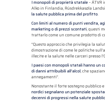
I monopoli di proprietà statale
– ÁTVR in
Alko in Finlandia, Rúsdrekkasøla Landsi
la salute pubblica prima del profitto
.
Con limiti al numero di punti vendita, agl
marketing o di prezzi scontati
, questi m
trattarlo come un comune prodotto di 
“Questo approccio che privilegia la salut
dimostrazione di come le politiche sull
illecite e la salute nelle carceri presso 
I paesi con monopoli statali hanno un co
di danni attribuibili all’alcol
, che spazian
annegamenti”.
Nonostante il forte sostegno pubblico e 
nordici segnalano un potenziale spostame
decenni di progressi nella salute pubbli