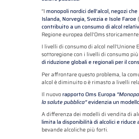
“I
monopoli nordici dell’alcol, negozi che
Islanda, Norvegia, Svezia e Isole Faroe
(
contribuito a un consumo di alcol relativ
Regione europea dell’Oms storicamente not
I livelli di consumo di alcol nell’Union
sottoregione con i livelli di consumo più 
di riduzione globali e regionali per il co
Per affrontare questo problema, la comu
alcol è diminuito o è rimasto a livelli r
Il nuovo
rapporto Oms Europa
“Monopoli
la salute pubblica”
evidenzia un modello 
A differenza dei modelli di vendita di alc
limita la disponibilità di alcolici e ridu
bevande alcoliche più forti.