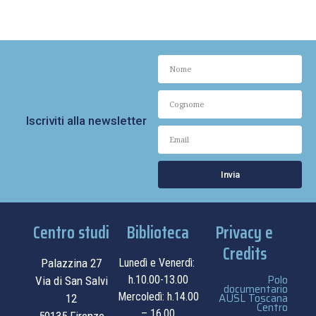
Iscriviti alla newsletter
Invia
Centro studi
Biblioteca
Privacy e
Credits
Palazzina 27
Lunedì e Venerdì:
Polo
h.10.00-13.00
Via di San Salvi
documentario
Mercoledì: h.14.00
AUSL Toscana
12
Centro
– 16.00
50135 Firenze