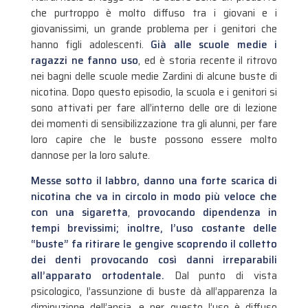
che purtroppo è molto diffuso tra i giovani e i
giovanissimi, un grande problema per i genitori che
hanno figli adolescenti.
Già alle scuole medie i
ragazzi ne fanno uso
, ed è storia recente il ritrovo
nei bagni delle scuole medie Zardini di alcune buste di
nicotina. Dopo questo episodio, la scuola e i genitori si
sono attivati per fare all’interno delle ore di lezione
dei momenti di sensibilizzazione tra gli alunni, per fare
loro capire che le buste possono essere molto
dannose per la loro salute.
Messe sotto il labbro, danno una forte scarica di
nicotina che va in circolo in modo più veloce che
con una sigaretta
,
provocando dipendenza in
tempi brevissimi; inoltre, l’uso costante delle
“buste” fa ritirare le gengive scoprendo il colletto
dei denti provocando così danni irreparabili
all’apparato ortodentale.
Dal punto di vista
psicologico, l’assunzione di buste dà all’apparenza la
diminuzione dell’ansia, e per questo l’uso è diffuso