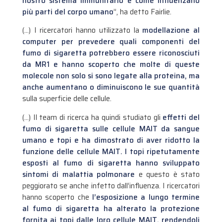
nostro sistema immunitario e come influenzano
più parti del corpo umano
”, ha detto Fairlie.
(…) I ricercatori hanno utilizzato la
modellazione al
computer per prevedere quali componenti del
fumo di sigaretta potrebbero essere riconosciuti
da MR1 e hanno scoperto che molte di queste
molecole non solo si sono legate alla proteina, ma
anche aumentano o diminuiscono le sue quantità
sulla superficie delle cellule.
(…) Il team di ricerca ha quindi studiato gli
effetti del
fumo di sigaretta sulle cellule MAIT da sangue
umano e topi e ha dimostrato di aver ridotto la
funzione delle cellule MAIT. I topi ripetutamente
esposti al fumo di sigaretta hanno sviluppato
sintomi di malattia polmonare
e questo è stato
peggiorato se anche infetto dall’influenza. I ricercatori
hanno scoperto che
l’esposizione a lungo termine
al fumo di sigaretta ha alterato la protezione
fornita ai topi dalle loro cellule MAIT, rendendoli