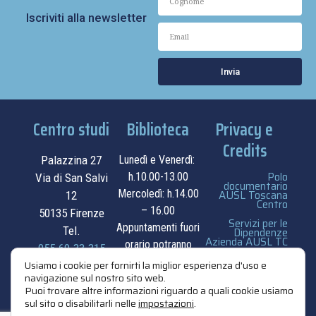
Iscriviti alla newsletter
Invia
Centro studi
Biblioteca
Privacy e
Credits
Palazzina 27
Lunedì e Venerdì:
Polo
h.10.00-13.00
Via di San Salvi
documentario
Mercoledì: h.14.00
AUSL Toscana
12
Centro
– 16.00
50135 Firenze
Servizi per le
Appuntamenti fuori
Tel.
Dipendenze
Azienda AUSL TC
orario potranno
055.69.33.315
essere
privacy e cookie
Usiamo i cookie per fornirti la miglior esperienza d'uso e
navigazione sul nostro sito web.
contatti
concordati su
policy
Puoi trovare altre informazioni riguardo a quali cookie usiamo
appuntamento.
sul sito o disabilitarli nelle
impostazioni
.
credits