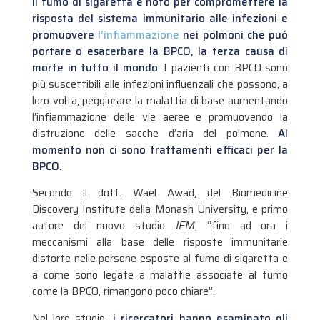
Il fumo di sigaretta è noto per compromettere la
risposta del sistema immunitario alle infezioni e
promuovere
l’infiammazione
nei polmoni che può
portare o esacerbare la BPCO, la terza causa di
morte in tutto il mondo
. I pazienti con BPCO sono
più suscettibili alle infezioni influenzali che possono, a
loro volta, peggiorare la malattia di base aumentando
l’infiammazione delle vie aeree e promuovendo la
distruzione delle sacche d’aria del polmone.
Al
momento non ci sono trattamenti efficaci per la
BPCO.
Secondo il dott. Wael Awad, del Biomedicine
Discovery Institute della Monash University, e primo
autore del nuovo studio
JEM
, “fino ad ora i
meccanismi alla base delle risposte immunitarie
distorte nelle persone esposte al fumo di sigaretta e
a come sono legate a malattie associate al fumo
come la BPCO, rimangono poco chiare”.
Nel loro studio,
i ricercatori hanno esaminato gli