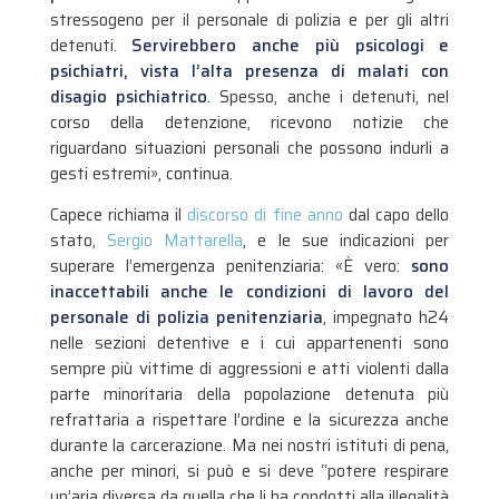
stressogeno per il personale di polizia e per gli altri
detenuti.
Servirebbero anche più psicologi e
psichiatri, vista l’alta presenza di malati con
disagio psichiatrico
. Spesso, anche i detenuti, nel
corso della detenzione, ricevono notizie che
riguardano situazioni personali che possono indurli a
gesti estremi», continua.
Capece richiama il
discorso di fine anno
dal capo dello
stato,
Sergio Mattarella
, e le sue indicazioni per
superare l’emergenza penitenziaria: «È vero:
sono
inaccettabili anche le condizioni di lavoro del
personale di polizia penitenziaria
, impegnato h24
nelle sezioni detentive e i cui appartenenti sono
sempre più vittime di aggressioni e atti violenti dalla
parte minoritaria della popolazione detenuta più
refrattaria a rispettare l’ordine e la sicurezza anche
durante la carcerazione. Ma nei nostri istituti di pena,
anche per minori, si può e si deve “potere respirare
un’aria diversa da quella che li ha condotti alla illegalità