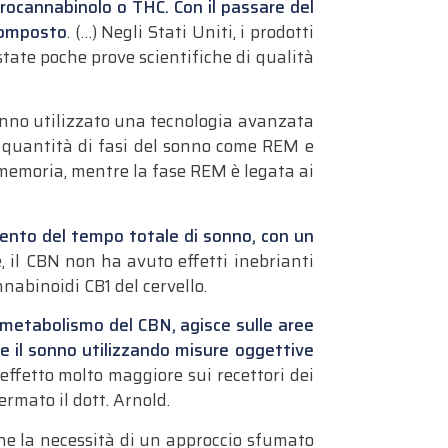
aidrocannabinolo o THC.
Con il passare del
 composto
. (…)
Negli Stati Uniti, i prodotti
tate poche prove scientifiche di qualità
anno utilizzato una tecnologia avanzata
la quantità di fasi del sonno come REM e
 memoria, mentre la fase REM è legata ai
nto del tempo totale di sonno, con un
e, il CBN non ha avuto effetti inebrianti
annabinoidi CB1 del cervello.
metabolismo del CBN, agisce sulle aree
 il sonno utilizzando misure oggettive
ffetto molto maggiore sui recettori dei
rmato il dott. Arnold.
che la necessità di un approccio sfumato