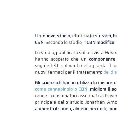
Un
nuovo studio
, effettuato
su ratti
,
h
CBN
. Secondo lo studio,
il CBN modifica 
Lo studio, pubblicato sulla rivista
Neur
hanno scoperto che un
componente 
sugli
effetti calmanti della pianta
Il l
nuovi farmaci per il trattamento
dei di
Gli scienziati hanno utilizzato misure 
come cannabinolo o CBN,
migliora il so
rende i consumatori assonnati attravers
principale dello studio Jonathan Arno
aumenta il sonno, almeno nei ratti, mod