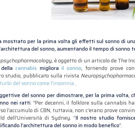
a mostrato per la prima volta gli effetti sul sonno di 
l’architettura del sonno, aumentando il tempo di sonno t
opsychopharmacology,
è oggetto di un articolo de The In
della
cannabis
migliora
il sonno
, fornendo prove con
oro studio, pubblicato sulla rivista
Neuropsychopharmaco
sturbi del sonno come l’insonnia
.
oggettive del sonno per dimostrare, per la prima volta, 
nno nei ratti
.
“Per decenni, il folklore sulla cannabis h
o l’accumulo di CBN, tuttavia, non c’erano prove convin
ld dell’Università di Sydney.
“
Il nostro studio fornis
ificando l’architettura del sonno in modo benefico
“.