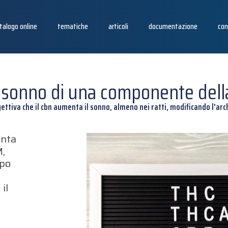
talogo online
tematiche
articoli
documentazione
con
ul sonno di una componente dell
gettiva che il cbn aumenta il sonno, almeno nei ratti, modificando l'ar
enta
M,
mpo
il