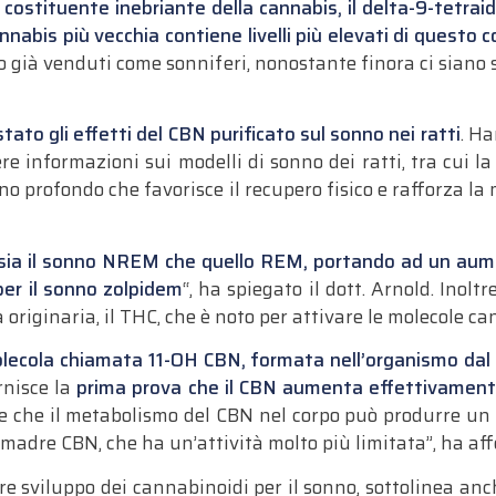
le costituente inebriante della cannabis, il delta-9-tetr
annabis più vecchia contiene livelli più elevati di questo
 già venduti come sonniferi, nonostante finora ci siano s
tato gli effetti del CBN purificato sul sonno nei ratti
. H
re informazioni sui modelli di sonno dei ratti, tra cui 
o profondo che favorisce il recupero fisico e rafforza la
sia il sonno NREM che quello REM, portando ad un aume
er il sonno zolpidem
“, ha spiegato il dott. Arnold.
Inoltr
a originaria, il THC, che è noto per attivare le molecole c
ecola chiamata 11-OH CBN, formata nell’organismo dal 
rnisce la
prima prova che il CBN aumenta effettivamente
e che il metabolismo del CBN nel corpo può produrre un e
madre CBN, che ha un’attività molto più limitata”, ha affe
re sviluppo dei cannabinoidi per il sonno, sottolinea an