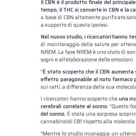
Il CBN è il prodotto finale del principa
tempo, il THC si converte in CBN
e la c
a base di CBN altamente purificato sono
a supporto di questa ipotesi.
Nel nuovo studio, i ricercatori hanno tes
di monitoraggio della salute per ottene
NREM.
La fase NREM è uno stato di sonn
sogni e all’elaborazione delle emozioni.
“
È stato scoperto che il CBN aumenta 
effetto paragonabile al noto farmaco p
sui ratti, a differenza della sua molecol
I ricercatori hanno scoperto che
una mol
cerebrali correlate al sonno
.
“Questo fo
del sonno.
È stata una sorpresa scoprir
cannabinoidi CB1 rispetto alla molecola 
“Mentre lo studio incoraggia un ulterio