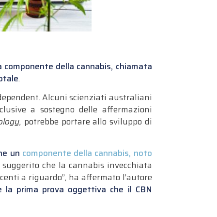
una componente della cannabis, chiamata
otale
.
dependent. Alcuni scienziati australiani
clusive a sostegno delle affermazioni
logy,
potrebbe portare allo sviluppo di
che un
componente della cannabis, noto
a suggerito che la cannabis invecchiata
centi a riguardo”, ha affermato l’autore
ce la prima prova oggettiva che il CBN