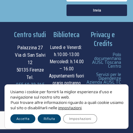
Invia
Centro studi
Biblioteca
Privacy e
Credits
Palazzina 27
Lunedì e Venerdì:
Polo
h.10.00-13.00
Via di San Salvi
documentario
Mercoledì: h.14.00
AUSL Toscana
12
Centro
– 16.00
50135 Firenze
Servizi per le
Appuntamenti fuori
Tel.
Dipendenze
Azienda AUSL TC
orario potranno
055.69.33.315
essere
privacy e cookie
Usiamo i cookie per fornirti la miglior esperienza d'uso e
navigazione sul nostro sito web.
contatti
concordati su
policy
Puoi trovare altre informazioni riguardo a quali cookie usiamo
appuntamento.
sul sito o disabilitarli nelle
impostazioni
.
credits
contatti
Accetta
Rifiuta
Impostazioni