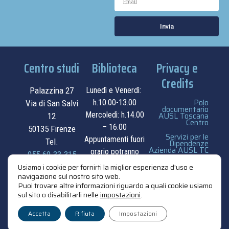
Invia
Centro studi
Biblioteca
Privacy e
Credits
Palazzina 27
Lunedì e Venerdì:
Polo
h.10.00-13.00
Via di San Salvi
documentario
Mercoledì: h.14.00
AUSL Toscana
12
Centro
– 16.00
50135 Firenze
Servizi per le
Appuntamenti fuori
Tel.
Dipendenze
Azienda AUSL TC
orario potranno
055.69.33.315
essere
privacy e cookie
Usiamo i cookie per fornirti la miglior esperienza d'uso e
contatti
navigazione sul nostro sito web.
concordati su
policy
Puoi trovare altre informazioni riguardo a quali cookie usiamo
appuntamento.
sul sito o disabilitarli nelle
impostazioni
.
credits
contatti
Accetta
Rifiuta
Impostazioni