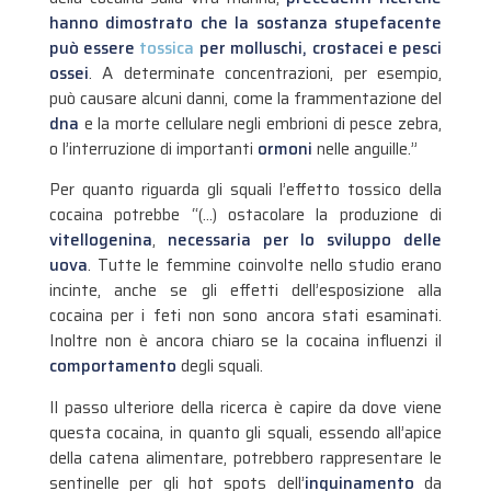
hanno dimostrato che la sostanza stupefacente
può essere
tossica
per molluschi, crostacei e pesci
ossei
. A determinate concentrazioni, per esempio,
può causare alcuni danni, come la frammentazione del
dna
e la morte cellulare negli embrioni di pesce zebra,
o l’interruzione di importanti
ormoni
nelle anguille.”
Per quanto riguarda gli squali l’effetto tossico della
cocaina potrebbe “(…) ostacolare la produzione di
vitellogenina
,
necessaria per lo sviluppo delle
uova
. Tutte le femmine coinvolte nello studio erano
incinte, anche se gli effetti dell’esposizione alla
cocaina per i feti non sono ancora stati esaminati.
Inoltre non è ancora chiaro se la cocaina influenzi il
comportamento
degli squali.
Il passo ulteriore della ricerca è capire da dove viene
questa cocaina, in quanto gli squali, essendo all’apice
della catena alimentare, potrebbero rappresentare le
sentinelle per gli hot spots dell’
inquinamento
da