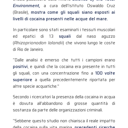
Environment,
a cura dell’Istituto Oswaldo Cruz
(Brasile),
mostra come gli squali siano esposti ai
livelli di cocaina presenti nelle acque del mare.
In particolare sono stati esaminati i tessuti muscolari
ed epatici di 13
squali
dal naso aguzzo
(
Rhizoprionodon lalandii
) che vivono lungo le coste
di Rio de Janeiro.
“Dalle analisi è emerso che tutti i campioni erano
positivi
, e quindi che la cocaina era presente in tutti
gli squali, con una concentrazione fino a
100 volte
superiore
a quella precedentemente riportata per
altre specie acquatiche.”
Secondo i ricercatori la presenza della cocaina in acqua
è dovuta all’abbandono di grosse quantità di
sostanza da parte delle organizzazioni criminali.
“Sebbene questo studio non chiarisca il reale impatto
della cocaina sulla vita marina,
precedenti ricerche