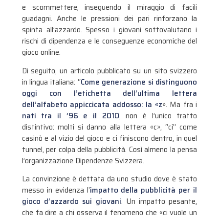
e scommettere, inseguendo il miraggio di facili
guadagni. Anche le pressioni dei pari rinforzano la
spinta all’azzardo. Spesso i giovani sottovalutano i
rischi di dipendenza e le conseguenze economiche del
gioco online.
Di seguito, un articolo pubblicato su un sito svizzero
in lingua italiana: “
Come generazione si distinguono
oggi con l’etichetta dell’ultima lettera
dell’alfabeto appiccicata addosso: la «z
». Ma fra i
nati tra il ’96 e il 2010
, non è l’unico tratto
distintivo: molti si danno alla lettera «c», “ci” come
casinò e al vizio del gioco e ci finiscono dentro, in quel
tunnel, per colpa della pubblicità. Così almeno la pensa
l’organizzazione Dipendenze Svizzera.
La convinzione è dettata da uno studio dove è stato
messo in evidenza l’
impatto della pubblicità per il
gioco d’azzardo sui giovani
. Un impatto pesante,
che fa dire a chi osserva il fenomeno che «ci vuole un