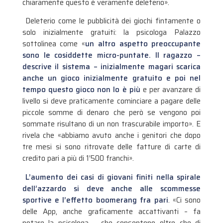
chiaramente questo è veramente deleterio».
Deleterio come le pubblicità dei giochi fintamente o
solo inizialmente gratuiti: la psicologa Palazzo
sottolinea come «
un altro aspetto preoccupante
sono le cosiddette micro-puntate. Il ragazzo –
descrive il sistema – inizialmente magari scarica
anche un gioco inizialmente gratuito e poi nel
tempo questo gioco non lo è più
e per avanzare di
livello si deve praticamente cominciare a pagare delle
piccole somme di denaro che però se vengono poi
sommate risultano di un non trascurabile importo». E
rivela che «abbiamo avuto anche i genitori che dopo
tre mesi si sono ritrovate delle fatture di carte di
credito pari a più di 1’500 franchi».
L’aumento dei casi di giovani finiti nella spirale
dell’azzardo si deve anche alle scommesse
sportive e l’effetto boomerang fra pari
. «Ci sono
delle App, anche graficamente accattivanti – fa
notare la psicologa – che consentono oltre che di