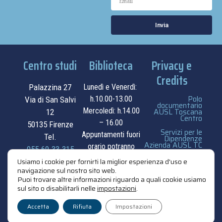
Invia
Centro studi
Biblioteca
Privacy e
Credits
Palazzina 27
Lunedì e Venerdì:
Polo
h.10.00-13.00
Via di San Salvi
documentario
Mercoledì: h.14.00
AUSL Toscana
12
Centro
– 16.00
50135 Firenze
Servizi per le
Appuntamenti fuori
Tel.
Dipendenze
Azienda AUSL TC
orario potranno
055.69.33.315
essere
privacy e cookie
Usiamo i cookie per fornirti la miglior esperienza d'uso e
contatti
navigazione sul nostro sito web.
concordati su
policy
Puoi trovare altre informazioni riguardo a quali cookie usiamo
appuntamento.
sul sito o disabilitarli nelle
impostazioni
.
credits
contatti
Accetta
Rifiuta
Impostazioni