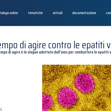
talogo online
tematiche
articoli
documentazione
con
empo di agire contro le epatiti vi
empo di agire è lo slogan adottato dall'oms per combattere le epatiti v
i