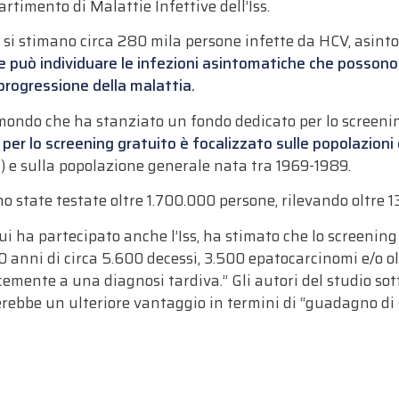
rtimento di Malattie Infettive dell’Iss.
a si stimano circa 280 mila persone infette da HCV, asin
te può individuare le infezioni asintomatiche che posso
 progressione della malattia.
l mondo che ha stanziato un fondo dedicato per lo screeni
per lo screening gratuito è focalizzato sulle popolazioni
i) e sulla popolazione generale nata tra 1969-1989.
state testate oltre 1.700.000 persone, rilevando oltre 13
i ha partecipato anche l’Iss, ha stimato che lo screening
0 anni di circa 5.600 decessi, 3.500 epatocarcinomi e/o o
emente a una diagnosi tardiva.” Gli autori del studio so
erebbe un ulteriore vantaggio in termini di “guadagno di 