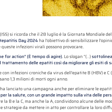
à (ISS) si ricorda che il 28 luglio é la Giornata Mondiale 
Hepatitis Day 2024
ha l’obiettivo di sensibilizzare l’opi
he queste infezioni virali possono provocare..
ime for action” (È tempo di agire).
Lo slogan “(…)
sottolinea
il trattamento delle epatiti così da migliorare gli esiti di
ne con infezioni croniche da virus dell’epatite B (HBV) e 
ano 1,3 milioni di morti ogni anno.
S ha lanciato una campagna anche per eliminare le epatiti 
r la salute, con un grande impatto sulla vita delle perso
olare la B e la C, ma anche la A, condividono alcune delle m
e strategie da mettere in atto per controllare la loro diff