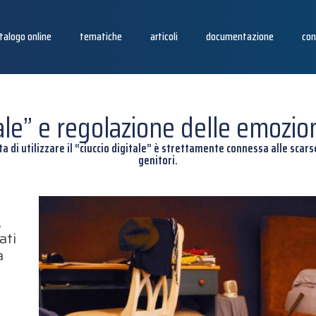
talogo online
tematiche
articoli
documentazione
con
tale” e regolazione delle emozio
ta di utilizzare il “ciuccio digitale” è strettamente connessa alle scars
genitori.
,
ati
a