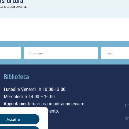
si di cura
ica e approvata.
Biblioteca
Lunedì e Venerdì: h.10.00-13.00
Mercoledì: h.14.00 – 16.00
Appuntamenti fuori orario potranno essere
pr
concordati su appuntamento.
cr
Accetta
contatti