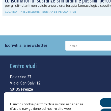
consumatori di sostanze stimolanti e possibili percor
per gli stimolanti non esiste ancora una terapia farmacologica specif
COCAINA
-
PREVENZIONE
-
SOSTANZE PSICOATTIVE
Iscriviti alla newsletter
Centro studi
Palazzina 27
Via di San Salvi 12
50135 Firenze
Tel.
055.69.33.315
Usiamo i cookie per fornirti la miglior esperienza
contatti
d'uso e navigazione sul nostro sito web.