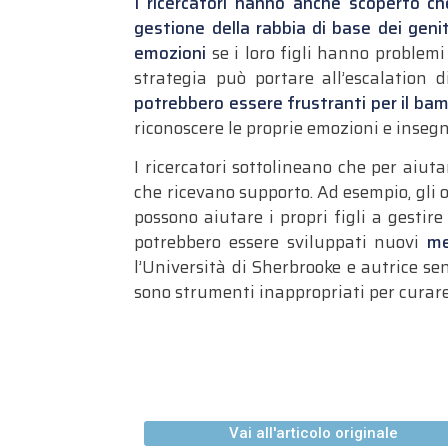
I ricercatori hanno anche scoperto che
gestione della rabbia di base dei genit
emozioni
se i loro figli hanno problemi
strategia può portare all’escalation 
potrebbero essere frustranti per il ba
riconoscere le proprie emozioni e insegni
I ricercatori sottolineano che per aiut
che ricevano supporto. Ad esempio, gli 
possono aiutare i propri figli a gestir
potrebbero essere sviluppati nuovi
me
l’Università di Sherbrooke e autrice se
sono strumenti inappropriati per curare 
Vai all'articolo originale