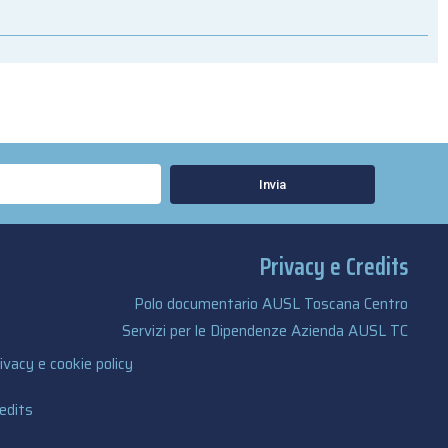
Invia
Privacy e Credits
Polo documentario AUSL Toscana Centro
Servizi per le Dipendenze Azienda AUSL TC
ivacy e cookie policy
edits