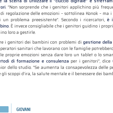
 la scelta di utilizzare il “ciuccio digitale” è strett
ori
. “Non sorprende che i genitori applichino più fre
 di regolazione delle emozioni – sottolinea Konok – ma i
di un problema preesistente”. Secondo i ricercatori,
è 
mbino
. È invece consigliabile che i genitori guidino i propri
no loro a gestirle.
are i genitori dei bambini con problemi di
gestione della
operatori sanitari che lavorano con le famiglie potrebbero
e le proprie emozioni senza dare loro un tablet o lo smart
todi di formazione e consulenza
per i genitori”, dice
nior dello studio. “Se aumenta la consapevolezza delle p
gli scoppi d’ira, la salute mentale e il benessere dei bam
GIOVANI