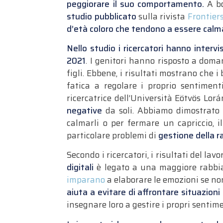
peggiorare il suo comportamento.
A bo
studio pubblicato
sulla rivista
Frontier
d’età coloro che tendono a essere calmati
Nello studio i ricercatori hanno interv
2021
. I genitori hanno risposto a domand
figli. Ebbene, i risultati mostrano che i
fatica a regolare i proprio sentimenti
ricercatrice dell’Università Eötvös Lor
negative
da soli. Abbiamo dimostrato –
calmarli o per fermare un capriccio, 
particolare problemi di
gestione della r
Secondo i ricercatori, i risultati del la
digitali
è legato a una maggiore rabbi
imparano
a elaborare le emozioni se non
aiuta a evitare di affrontare situazioni
insegnare loro a gestire i propri sentime