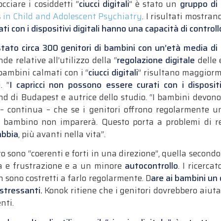
cciare i cosiddetti “
ciucci digitali
” è stato un
gruppo di 
s in Child and Adolescent Psychiatry
. I risultati mostra
 con i dispositivi digitali
hanno una capacità di control
istato circa 300 genitori di bambini con un’età media di
e relative all’utilizzo della “
regolazione digitale
delle 
 bambini calmati con i “
ciucci digitali
” risultano maggiorme
. “
I capricci non possono essere curati con i dispositiv
ánd di Budapest e autrice dello studio. “I bambini devon
 continua – che se i genitori offrono regolarmente un d
il bambino non imparerà. Questo porta a problemi di re
abbia
, più avanti nella vita”.
voro sono “coerenti e forti in una direzione”, quella secon
a e frustrazione e a un minore
autocontrollo
. I ricerc
 sono costretti a farlo regolarmente. D
are ai bambini un 
 stressanti.
Konok ritiene che i genitori dovrebbero aiutare
nti.