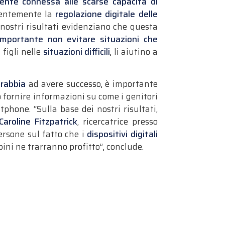
amente connessa alle scarse capacità di
quentemente la
regolazione digitale delle
 nostri risultati evidenziano che questa
importante non evitare situazioni che
 figli nelle
situazioni difficili
, li aiutino a
 rabbia
ad avere successo, è importante
 fornire informazioni su come i genitori
phone. “Sulla base dei nostri risultati,
Caroline Fitzpatrick
, ricercatrice presso
ersone sul fatto che i
dispositivi digitali
bini ne trarranno profitto”, conclude.