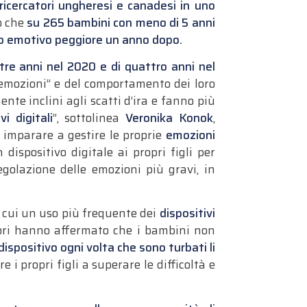
ricercatori ungheresi e canadesi in uno
no che
su 265 bambini con meno di 5 anni
lo emotivo peggiore un anno dopo.
 tre anni nel 2020 e di quattro anni nel
emozioni” e del comportamento dei loro
nte inclini agli scatti d’ira e fanno più
i digitali
”, sottolinea
Veronika Konok
,
o imparare a gestire le proprie
emozioni
ispositivo digitale ai propri figli per
golazione delle emozioni più gravi, in
do cui un uso più frequente dei
dispositivi
atori hanno affermato che i bambini non
dispositivo ogni volta che sono turbati li
 i propri figli a superare le difficoltà e