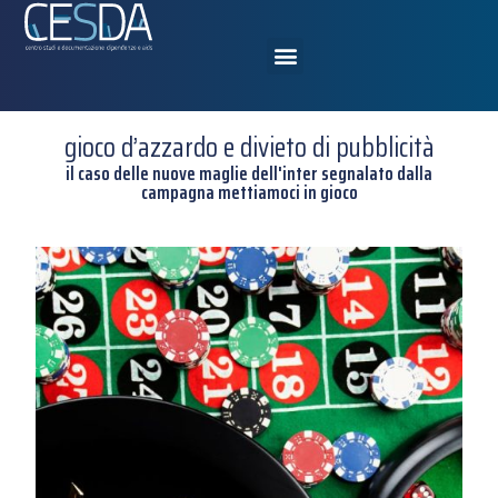
gioco d’azzardo e divieto di pubblicità
il caso delle nuove maglie dell'inter segnalato dalla
campagna mettiamoci in gioco