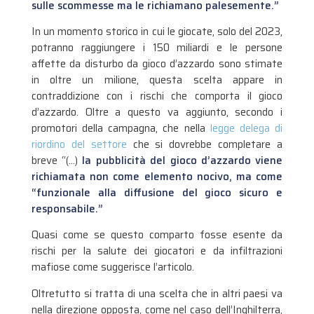
sulle scommesse ma le richiamano palesemente.”
In un momento storico in cui le giocate, solo del 2023,
potranno raggiungere i 150 miliardi e le persone
affette da disturbo da gioco d’azzardo sono stimate
in oltre un milione, questa scelta appare in
contraddizione con i rischi che comporta il gioco
d’azzardo. Oltre a questo va aggiunto, secondo i
promotori della campagna, che nella
legge delega di
riordino del settore
che si dovrebbe completare a
breve “(…)
la pubblicità del gioco d’azzardo viene
richiamata non come elemento nocivo, ma come
“funzionale alla diffusione del gioco sicuro e
responsabile.”
Quasi come se questo comparto fosse esente da
rischi per la salute dei giocatori e da infiltrazioni
mafiose come suggerisce l’articolo.
Oltretutto si tratta di una scelta che in altri paesi va
nella direzione opposta, come nel caso dell’Inghilterra,