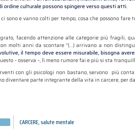
 di ordine culturale possono spingere verso questi atti.
i ci sono e vanno colti per tempo, cosa che possono fare t
grato, facendo attenzione alle categorie più fragili, qu
 con molti anni da scontare “(…) arrivano a non distingu
volutive, il tempo deve essere misurabile, bisogna avere l
 questo – osserva –, lì meno rumore fai e più si sta tranquilli
rventi con gli psicologi non bastano, servono più contatt
o diventare parte integrante della vita in carcere, per da
CARCERE
,
salute mentale