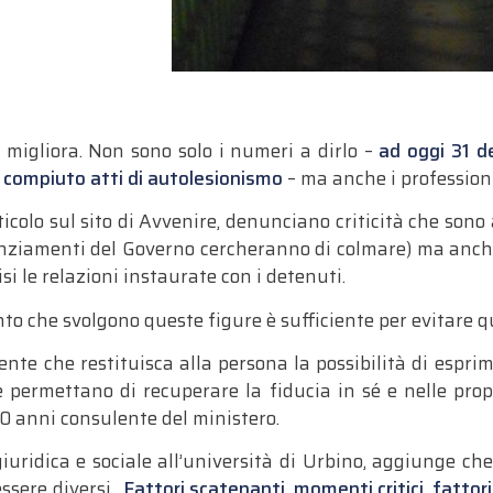
n migliora. Non sono solo i numeri a dirlo –
ad oggi 31 d
o compiuto atti di autolesionismo
– ma anche i professioni
rticolo sul sito di Avvenire, denunciano criticità che son
nziamenti del Governo cercheranno di colmare) ma anche 
i le relazioni instaurate con i detenuti.
to che svolgono queste figure è sufficiente per evitare q
ente che restituisca alla persona la possibilità di esprim
e permettano di recuperare la fiducia in sé e nelle prop
0 anni consulente del ministero.
giuridica e sociale all’università di Urbino, aggiunge 
essere diversi.
Fattori scatenanti, momenti critici, fattori 