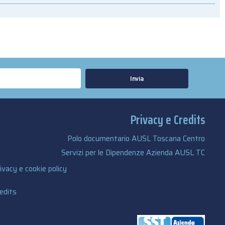
Invia
Privacy e Credits
Polo documentario AUSL Toscana Centro
Servizi per le Dipendenze Azienda AUSL TC
ivacy e cookie policy
edits