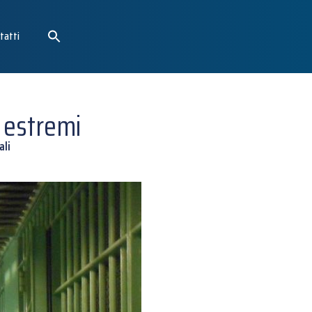
tatti
i estremi
ali