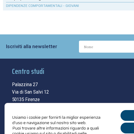
DIPENDENZE COMPORTAMENTALI
-
GIOVANI
Iscriviti alla newsletter
Centro studi
Palazzina 27
Via di San Salvi 12
50135 Firenze
Tel.
055.69.33.315
Usiamo i cookie per fornirti la miglior esperienza
contatti
d'uso e navigazione sul nostro sito web.
Puoi trovare altre informazioni riguardo a quali
cookie usiamo sul sito o disabilitarli nelle