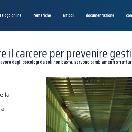
talogo online
tematiche
articoli
documentazione
con
e il carcere per prevenire gest
 lavoro degli psicologi da soli non basta, servono cambiamenti struttur
e la
tà