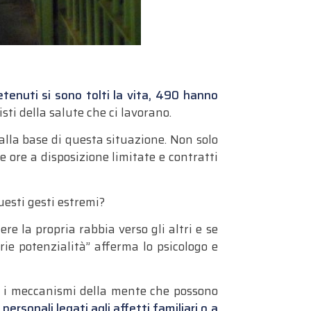
etenuti si sono tolti la vita, 490 hanno
sti della salute che ci lavorano.
o alla base di questa situazione. Non solo
ore a disposizione limitate e contratti
uesti gesti estremi?
ere la propria rabbia verso gli altri e se
rie potenzialità” afferma lo psicologo e
che i meccanismi della mente che possono
personali legati agli affetti familiari o a