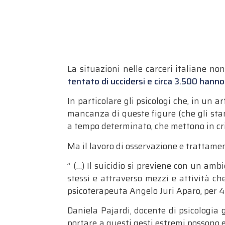
La situazioni nelle carceri italiane no
tentato di uccidersi e circa 3.500 hann
In particolare gli psicologi che, in un a
mancanza di queste figure (che gli sta
a tempo determinato, che mettono in cris
Ma il lavoro di osservazione e trattamen
” (…) Il suicidio si previene con un ambi
stessi e attraverso mezzi e attività ch
psicoterapeuta Angelo Juri Aparo, per 4
Daniela Pajardi, docente di psicologia 
portare a questi gesti estremi possono 