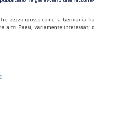
repubblicano ha già avviato una raccolta-
altro pezzo grosso come la Germania ha
e altri Paesi, variamente interessati o
E