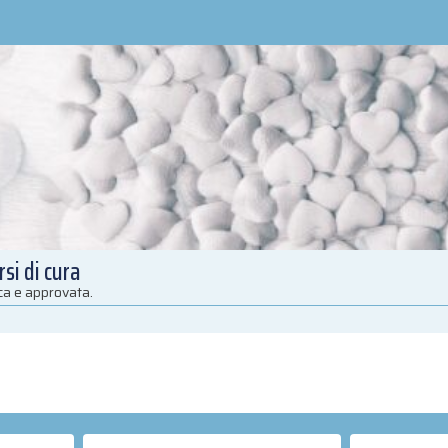
si di cura
ica e approvata.