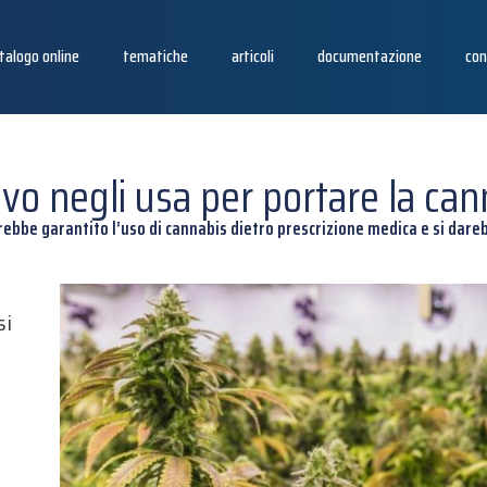
talogo online
tematiche
articoli
documentazione
con
tivo negli usa per portare la can
rebbe garantito l’uso di cannabis dietro prescrizione medica e si darebb
si