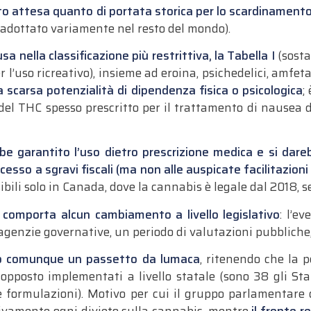
nto attesa quanto di portata storica per lo scardinament
 adottato variamente nel resto del mondo).
a nella classificazione più restrittiva, la Tabella I
(sosta
 l’uso ricreativo), insieme ad eroina, psichedelici, amfe
a scarsa potenzialità di dipendenza fisica o psicologica
;
a del THC spesso prescritto per il trattamento di nause
be garantito l’uso dietro prescrizione medica e si darebb
cesso a sgravi fiscali (ma non alle auspicate facilitazioni
ibili solo in Canada, dove la cannabis è legale dal 2018
 comporta alcun cambiamento a livello legislativo
: l’e
 agenzie governative, un periodo di valutazioni pubbliche, i
ano comunque un passetto da lumaca
, ritenendo che la p
pposto implementati a livello statale (sono 38 gli Stat
se formulazioni). Motivo per cui il gruppo parlamentare