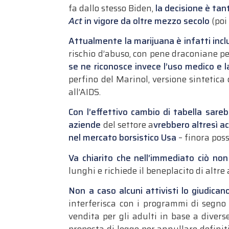
fa dallo stesso Biden,
la decisione è ta
Act
in vigore da oltre mezzo secolo
(poi
Attualmente la marijuana è infatti inclus
rischio d’abuso, con pene draconiane per
se ne riconosce invece l’uso medico e l
perfino del Marinol, versione sintetic
all’AIDS.
Con l’effettivo cambio di tabella sareb
aziende
del settore a
vrebbero altresì ac
nel mercato borsistico Usa
– finora poss
Va chiarito che nell’immediato ciò non
lunghi e richiede il beneplacito di altre
Non a caso alcuni attivisti lo giudic
interferisca con i programmi di segno o
vendita per gli adulti in base a diver