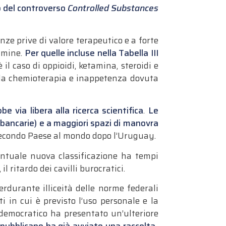
o del controverso
Controlled Substances
nze prive di valore terapeutico e a forte
tamine.
Per quelle incluse nella Tabella III
 è il caso di oppioidi, ketamina, steroidi e
a da chemioterapia e inappetenza dovuta
e via libera alla ricerca scientifica
.
Le
 bancarie)
e a maggiori spazi di manovra
, secondo Paese al mondo dopo l’Uruguay.
ventuale nuova classificazione ha tempi
l ritardo dei cavilli burocratici.
erdurante illiceità delle norme federali
i in cui è previsto l’uso personale e la
 democratico ha presentato un’ulteriore