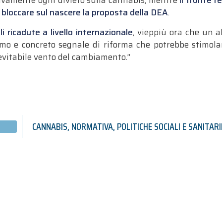
tivamente ogni divieto sulla cannabis, mentre
il fronte 
r bloccare sul nascere la proposta della DEA
.
i ricadute a livello internazionale
, vieppiù ora che un 
mo e concreto segnale di riforma che potrebbe stimolar
inevitabile vento del cambiamento.”
CANNABIS
,
NORMATIVA
,
POLITICHE SOCIALI E SANITARI