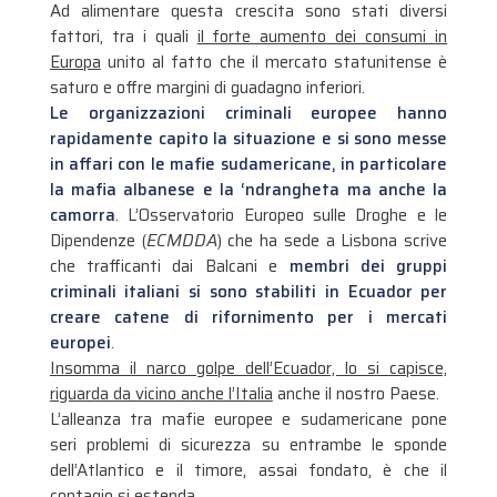
Ad alimentare questa crescita sono stati diversi
fattori, tra i quali
il forte aumento dei consumi in
Europa
unito al fatto che il mercato statunitense è
saturo e offre margini di guadagno inferiori.
Le organizzazioni criminali europee hanno
rapidamente capito la situazione e si sono messe
in affari con le mafie sudamericane, in particolare
la mafia albanese e la ‘ndrangheta ma anche la
camorra
. L’Osservatorio Europeo sulle Droghe e le
Dipendenze (
ECMDDA
) che ha sede a Lisbona scrive
che trafficanti dai Balcani e
membri dei gruppi
criminali italiani si sono stabiliti in Ecuador per
creare catene di rifornimento per i mercati
europei
.
Insomma il narco golpe dell’Ecuador, lo si capisce,
riguarda da vicino anche l’Italia
anche il nostro Paese.
L’alleanza tra mafie europee e sudamericane pone
seri problemi di sicurezza su entrambe le sponde
dell’Atlantico e il timore, assai fondato, è che il
contagio si estenda.