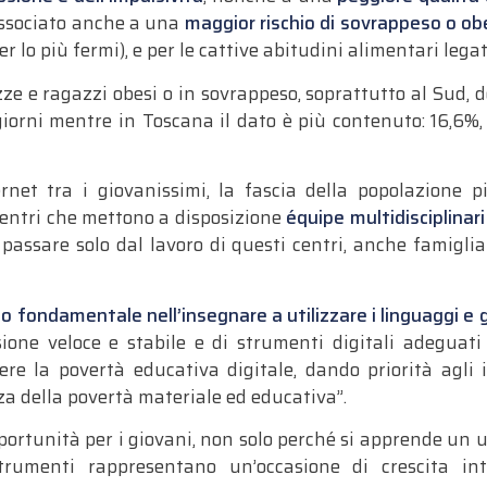
 associato anche a una
maggior rischio di sovrappeso o ob
er lo più fermi), e per le cattive abitudini alimentari lega
gazze e ragazzi obesi o in sovrappeso, soprattutto al Sud,
 giorni mentre in Toscana il dato è più contenuto: 16,6%,
net tra i giovanissimi, la fascia della popolazione più
. centri che mettono a disposizione
équipe multidisciplinari
ssare solo dal lavoro di questi centri, anche famiglia 
olo fondamentale nell’insegnare a utilizzare i linguaggi e
ione veloce e stabile e di strumenti digitali adeguati 
ere la povertà educativa digitale, dando priorità agli 
a della povertà materiale ed educativa”.
ortunità per i giovani, non solo perché si apprende un us
trumenti rappresentano un’occasione di crescita int