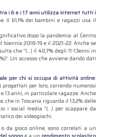
a i 6 e i 17 anni utilizza internet tutti i
. Il 61,1% dei bambini e ragazzi usa il
gnificativo dopo la pandemia: al Centro
il biennio 2018­-19 e il 2021­-22. Anche se
lta che “(…) il 40,7% degli 11­-13enni in
,5%)”. Un accesso che avviene dando dati
ale per chi si occupa di attività online
:
i progettati per loro, correndo numerosi
1 e 13 anni, in particolare ragazze. Anche
, che in Toscana riguarda il 13,2% delle
cio i social media “(…) per scappare da
atico dei videogiochi.
 o da gioco online, sono correlati a un
 del sonno
e a un
rendimento scolastico