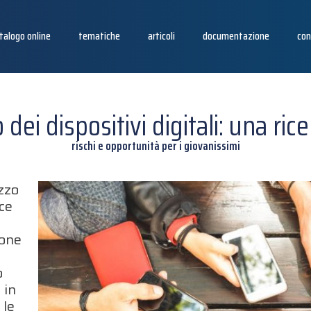
talogo online
tematiche
articoli
documentazione
con
 dei dispositivi digitali: una ric
rischi e opportunità per i giovanissimi
izzo
sce
ione
o
 in
 le