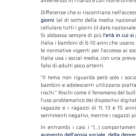
avvenendo in ritardo e con molte differe
Differenze che si riscontrano nell’access
giorni
(al di sotto della media nazional
cellulare tutti i giorni (il dato nazionale
Si abbassa sempre di più
l’età in cui s
Italia i bambini di 6­-10 anni che usano i
le normative vigenti per l’accesso ai so
Italia usa i social media, con una prev
falsi di adulti poco attenti.
“Il tema non riguarda però solo i soci
bambini e adolescenti utilizzano piatta
rischi.” Rischi come il fenomeno del bull
l’uso problematico dei dispositivi digi
ragazze e i ragazzi di 11, 13 e 15 ann
sentimenti negativi, mentre i ragazzi p
In entrambi i casi i “(…) comportament
aumento dell’ansia sociale, della depres