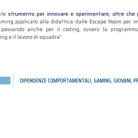
nte
strumento per innovare e sperimentare, oltre che p
aming applicato alla didattica: dalle Escape Room per i
, passando anche per il coding, ovvero la programma
ing e il lavoro di squadra”.
DIPENDENZE COMPORTAMENTALI
,
GAMING
,
GIOVANI
,
P