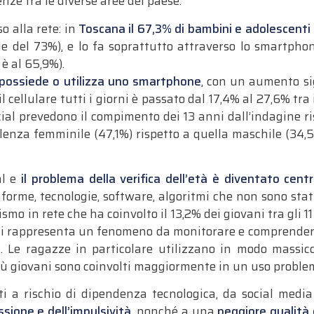
nze tra le diverse aree del paese.
o alla rete: in
Toscana il 67,3% di bambini e adolescenti tr
e del 73%), e lo fa soprattutto attraverso lo smartphone
 è al 65,9%).
i possiede o utilizza uno smartphone
, con un aumento si
l cellulare tutti i giorni è passato dal 17,4% al 27,6% tra 
cial prevedono il compimento dei 13 anni dall’indagine risu
alenza femminile (47,1%) rispetto a quella maschile (34
al e
il problema della verifica dell’età è diventato centr
forme, tecnologie, software, algoritmi che non sono stat
ismo in rete che ha coinvolto il 13,2% dei giovani tra gli 1
tali rappresenta un fenomeno da monitorare e comprendere
i. Le ragazze in particolare utilizzano in modo massic
iù giovani sono coinvolti maggiormente in un uso problem
i a rischio di dipendenza tecnologica, da social media
sione e dell’impulsività
, nonché a una
peggiore qualità