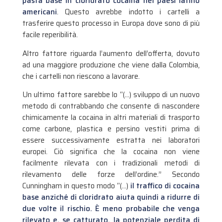
pasta base in cloridrato cocaina nei paesi latino
americani
. Questo avrebbe indotto i cartelli a
trasferire questo processo in Europa dove sono di più
facile reperibilità.
Altro fattore riguarda l’aumento dell’offerta, dovuto
ad una maggiore produzione che viene dalla Colombia,
che i cartelli non riescono a lavorare.
Un ultimo fattore sarebbe lo “(…) sviluppo di un nuovo
metodo di contrabbando che consente di nascondere
chimicamente la cocaina in altri materiali di trasporto
come carbone, plastica e persino vestiti prima di
essere successivamente estratta nei laboratori
europei. Ciò significa che la cocaina non viene
facilmente rilevata con i tradizionali metodi di
rilevamento delle forze dell’ordine.” Secondo
Cunningham in questo modo “(…)
il traffico di cocaina
base anziché di cloridrato aiuta quindi a ridurre di
due volte il rischio. È meno probabile che venga
rilevato e, se catturato, la potenziale perdita di