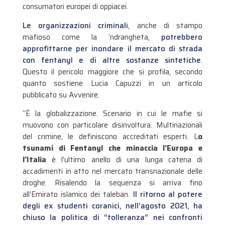
consumatori europei di oppiacei.
Le organizzazioni criminali
, anche di stampo
mafioso come la ‘ndrangheta,
potrebbero
approfittarne per inondare il mercato di strada
con fentanyl e di altre sostanze sintetiche
.
Questo il pericolo maggiore che si profila, secondo
quanto sostiene Lucia Capuzzi in un articolo
pubblicato su Avvenire.
“È la globalizzazione. Scenario in cui le mafie si
muovono con particolare disinvoltura. Multinazionali
del crimine, le definiscono accreditati esperti. L
o
tsunami di Fentanyl che minaccia l’Europa e
l’Italia
è l’ultimo anello di una lunga catena di
accadimenti in atto nel mercato transnazionale delle
droghe. Risalendo la sequenza si arriva fino
all’Emirato islamico dei taleban.
Il ritorno al potere
degli ex studenti coranici, nell’agosto 2021, ha
chiuso la politica di “tolleranza” nei confronti