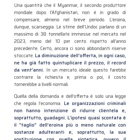
Una quantità che il Myanmar, il secondo produttore
mondiale dopo l’Afghanistan, non è in grado di
compensare, almeno nel breve periodo. L’eroina,
dunque, scarseggia. Le stime dell’Undoc parlano di un
massimo di 38 tonnellate immesse nel mercato nel
2023, meno del 10 per cento rispetto all’anno
precedente. Certo, ancora ci sono abbondanti riserve
stoccate.
La diminuzione dell’offerta, in ogni caso,
ne ha già fatto quintuplicare il prezzo, il record
da vent’anni.
In un mercato ideale questo farebbe
contrarre la richiesta e, prima o poi, il costo
tornerebbe a livelli normali.
Quella della domanda e dell’offerta è solo una legge
che regola l’economia.
Le organizzazioni criminali
non hanno intenzione di ridurre clientela e,
soprattutto, guadagni. L’ipotesi quasi scontata è
il “taglio” dell’eroina più o meno naturale con
sostanze adulteranti e, soprattutto, la sua
sostituzione con quella sintetica, ovvero il