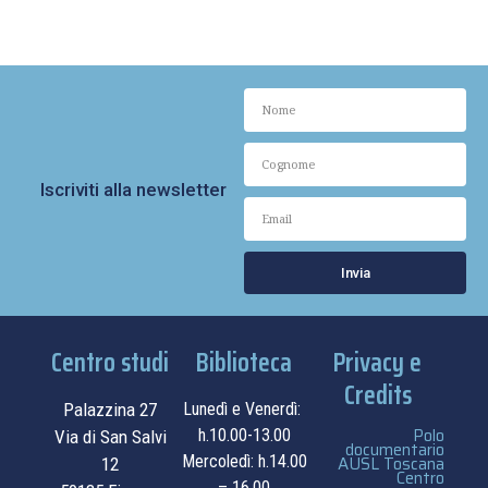
Iscriviti alla newsletter
Invia
Centro studi
Biblioteca
Privacy e
Credits
Palazzina 27
Lunedì e Venerdì:
Polo
h.10.00-13.00
Via di San Salvi
documentario
Mercoledì: h.14.00
AUSL Toscana
12
Centro
– 16.00