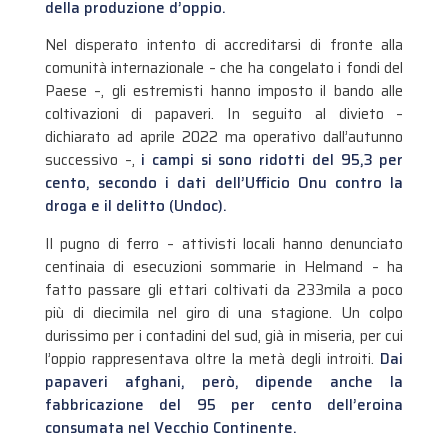
della produzione d’oppio.
Nel disperato intento di accreditarsi di fronte alla
comunità internazionale – che ha congelato i fondi del
Paese –, gli estremisti hanno imposto il bando alle
coltivazioni di papaveri. In seguito al divieto –
dichiarato ad aprile 2022 ma operativo dall’autunno
successivo –,
i campi si sono ridotti del 95,3 per
cento, secondo i dati dell’Ufficio Onu contro la
droga e il delitto (Undoc).
Il pugno di ferro – attivisti locali hanno denunciato
centinaia di esecuzioni sommarie in Helmand – ha
fatto passare gli ettari coltivati da 233mila a poco
più di diecimila nel giro di una stagione. Un colpo
durissimo per i contadini del sud, già in miseria, per cui
l’oppio rappresentava oltre la metà degli introiti.
Dai
papaveri afghani, però, dipende anche la
fabbricazione del 95 per cento dell’eroina
consumata nel Vecchio Continente.