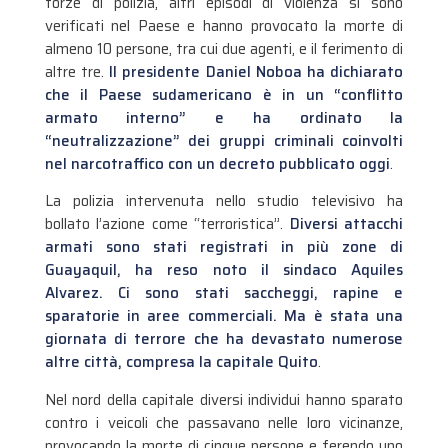
forze di polizia, altri episodi di violenza si sono
verificati nel Paese e hanno provocato la morte di
almeno 10 persone, tra cui due agenti, e il ferimento di
altre tre.
Il presidente Daniel Noboa ha dichiarato
che il Paese sudamericano è in un “conflitto
armato interno” e ha ordinato la
“neutralizzazione” dei gruppi criminali coinvolti
nel narcotraffico con un decreto pubblicato oggi
.
La polizia intervenuta nello studio televisivo ha
bollato l’azione come “terroristica”.
Diversi attacchi
armati sono stati registrati in più zone di
Guayaquil, ha reso noto il sindaco Aquiles
Alvarez. Ci sono stati saccheggi, rapine e
sparatorie in aree commerciali. Ma è stata una
giornata di terrore che ha devastato numerose
altre città, compresa la capitale Quito
.
Nel nord della capitale diversi individui hanno sparato
contro i veicoli che passavano nelle loro vicinanze,
provocando la morte di cinque persone e ferendo uno