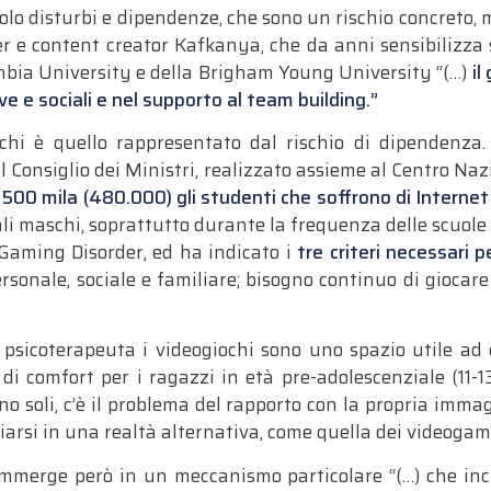
lo disturbi e dipendenze, che sono un rischio concreto, 
 e content creator Kafkanya, che da anni sensibilizza sui
mbia University e della Brigham Young University “(…)
il
ive e sociali e nel supporto al team building.”
ochi è quello rappresentato dal rischio di dipendenz
l Consiglio dei Ministri, realizzato assieme al Centro Naz
 500 mila (480.000) gli studenti
che soffrono di Interne
ali maschi, soprattutto durante la frequenza delle scuole
 Gaming Disorder, ed ha indicato i
tre criteri necessari
rsonale, sociale e familiare; bisogno continuo di giocare 
psicoterapeuta i videogiochi sono uno spazio utile ad e
 comfort per i ragazzi in età pre-adolescenziale (11-13
o soli, c’è il problema del rapporto con la propria immagi
giarsi in una realtà alternativa, come quella dei videogam
 immerge però in un meccanismo particolare “(…) che inc