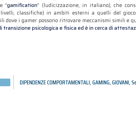
e “
gamification
” (ludicizzazione, in italiano), che cons
ivelli, classifiche) in ambiti esterni a quelli del gioc
ili dove i gamer possono ritrovare meccanismi simili e
di transizione psicologica e fisica ed è in cerca di attesta
DIPENDENZE COMPORTAMENTALI
,
GAMING
,
GIOVANI
,
S