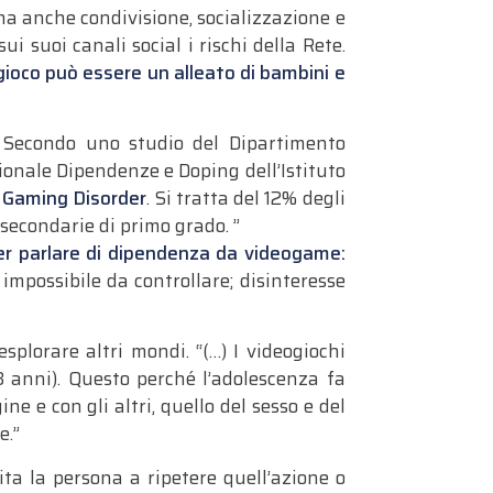
ma anche condivisione, socializzazione e
 suoi canali social i rischi della Rete.
 gioco può essere un alleato di bambini e
a. Secondo uno studio del Dipartimento
ionale Dipendenze e Doping dell’Istituto
t Gaming Disorder
. Si tratta del 12% degli
 secondarie di primo grado. ”
 per parlare di dipendenza da videogame:
impossibile da controllare; disinteresse
splorare altri mondi. “(…) I videogiochi
 anni). Questo perché l’adolescenza fa
ne e con gli altri, quello del sesso e del
e.”
ita la persona a ripetere quell’azione o