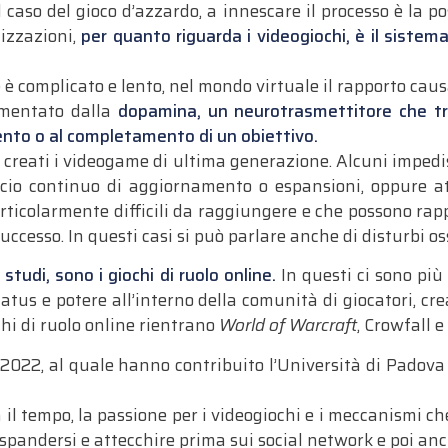
caso del gioco d’azzardo, a innescare il processo è la pos
lizzazioni,
per quanto riguarda i videogiochi, è il sistem
 è complicato e lento, nel mondo virtuale il rapporto cau
imentato dalla
dopamina, un neurotrasmettitore che tr
nto o al completamento di un obiettivo.
 creati i videogame di ultima generazione. Alcuni impedi
lascio continuo di aggiornamento o espansioni, oppure a
articolarmente difficili da raggiungere e che possono rap
ccesso. In questi casi si può parlare anche di disturbi oss
studi, sono i giochi di ruolo online.
In questi ci sono più
tatus e potere all’interno della comunità di giocatori, cr
chi di ruolo online rientrano
World of Warcraft
, Crowfall 
022, al quale hanno contribuito l’Università di Padova e 
on il tempo, la passione per i videogiochi e i meccanismi c
espandersi e attecchire prima sui social network e poi anch