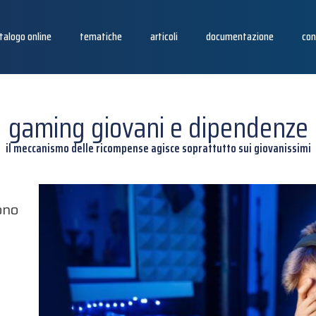
talogo online
tematiche
articoli
documentazione
con
gaming giovani e dipendenze
il meccanismo delle ricompense agisce soprattutto sui giovanissimi
a
ono