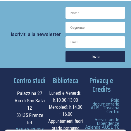
Iscriviti alla newsletter
Invia
Centro studi
Biblioteca
Privacy e
Credits
Palazzina 27
Lunedì e Venerdì:
Polo
h.10.00-13.00
Via di San Salvi
documentario
Mercoledì: h.14.00
AUSL Toscana
12
Centro
– 16.00
50135 Firenze
Servizi per le
Appuntamenti fuori
Tel.
Dipendenze
Azienda AUSL TC
orario potranno
055.69.33.315