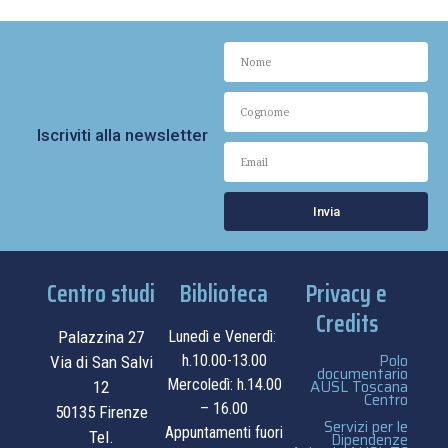
Iscriviti alla newsletter
Invia
Centro studi
Biblioteca
Privacy e
Credits
Palazzina 27
Lunedì e Venerdì:
Polo
h.10.00-13.00
Via di San Salvi
documentario
Mercoledì: h.14.00
AUSL Toscana
12
Centro
– 16.00
50135 Firenze
Servizi per le
Appuntamenti fuori
Tel.
Dipendenze