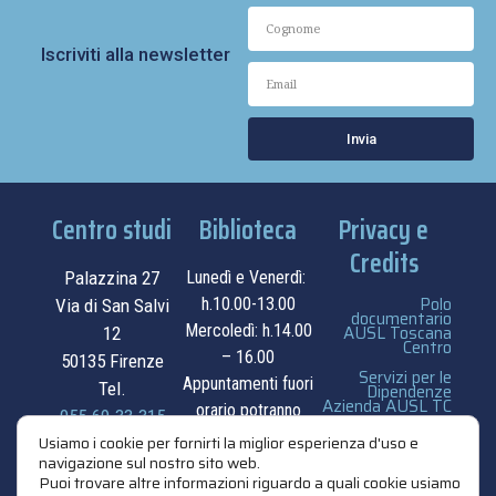
Iscriviti alla newsletter
Invia
Centro studi
Biblioteca
Privacy e
Credits
Palazzina 27
Lunedì e Venerdì:
Polo
h.10.00-13.00
Via di San Salvi
documentario
Mercoledì: h.14.00
AUSL Toscana
12
Centro
– 16.00
50135 Firenze
Servizi per le
Appuntamenti fuori
Tel.
Dipendenze
Azienda AUSL TC
orario potranno
055.69.33.315
essere
privacy e cookie
Usiamo i cookie per fornirti la miglior esperienza d'uso e
navigazione sul nostro sito web.
contatti
concordati su
policy
Puoi trovare altre informazioni riguardo a quali cookie usiamo
appuntamento.