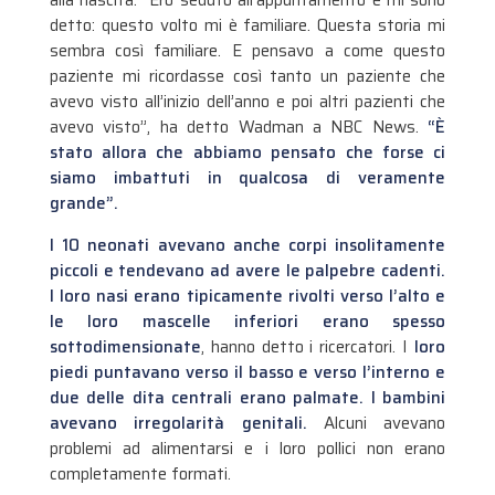
alla nascita. “Ero seduto all’appuntamento e mi sono
detto: questo volto mi è familiare. Questa storia mi
sembra così familiare. E pensavo a come questo
paziente mi ricordasse così tanto un paziente che
avevo visto all’inizio dell’anno e poi altri pazienti che
avevo visto”, ha detto Wadman a NBC News.
“È
stato allora che abbiamo pensato che forse ci
siamo imbattuti in qualcosa di veramente
grande”.
I 10 neonati avevano anche corpi insolitamente
piccoli e tendevano ad avere le palpebre cadenti.
I loro nasi erano tipicamente rivolti verso l’alto e
le loro mascelle inferiori erano spesso
sottodimensionate
, hanno detto i ricercatori. I
loro
piedi puntavano verso il basso e verso l’interno e
due delle dita centrali erano palmate. I bambini
avevano irregolarità genitali.
Alcuni avevano
problemi ad alimentarsi e i loro pollici non erano
completamente formati.