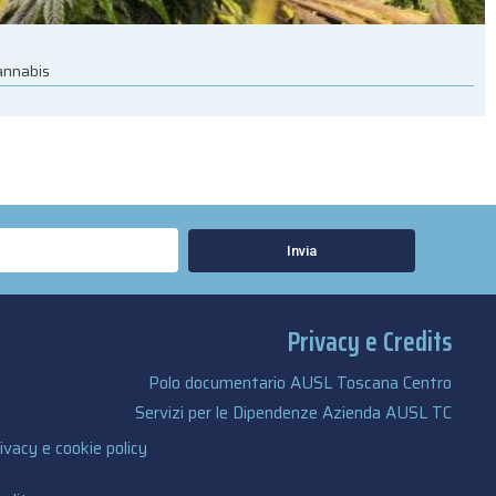
cannabis
Invia
Privacy e Credits
Polo documentario AUSL Toscana Centro
Servizi per le Dipendenze Azienda AUSL TC
ivacy e cookie policy