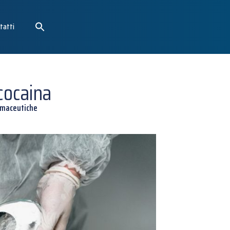
tatti
cocaina
armaceutiche