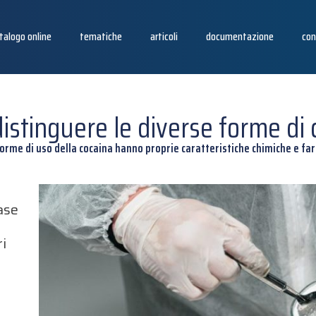
talogo online
tematiche
articoli
documentazione
con
istinguere le diverse forme di 
forme di uso della cocaina hanno proprie caratteristiche chimiche e f
ase
ri