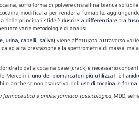
ocaina, sotto forma di polvere cristallina bianca solubile
 cocaina modificata per renderla fumabile, aggiungendo
a delle principali sfide è
riuscire a differenziare tra l’us
mentate varie metodologie di analisi.
 urina, capelli, saliva)
viene effettuata attraverso varie
tica ad alta prestazione e la spettrometria di massa, ma
loridrato dalla cocaina base (crack) è necessario concentr
do Mercolini,
uno dei biomarcatori più utilizzati è l’an
ile, anche se non esaustiva, dell’
uso di cocaina in forma 
ca farmaceutica e analisi farmaco-tossicologica
, MDD; sett