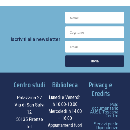
Iscriviti alla newsletter
Invia
Centro studi
Biblioteca
Privacy e
Credits
Palazzina 27
Lunedì e Venerdì:
Polo
h.10.00-13.00
Via di San Salvi
documentario
Mercoledì: h.14.00
AUSL Toscana
12
Centro
– 16.00
50135 Firenze
Servizi per le
Appuntamenti fuori
Tel.
Dipendenze