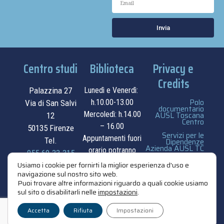
Invia
Centro studi
Biblioteca
Privacy e
Credits
Palazzina 27
Lunedì e Venerdì:
Polo
h.10.00-13.00
Via di San Salvi
documentario
Mercoledì: h.14.00
AUSL Toscana
12
Centro
– 16.00
50135 Firenze
Servizi per le
Appuntamenti fuori
Tel.
Dipendenze
Azienda AUSL TC
orario potranno
055.69.33.315
essere
privacy e cookie
Usiamo i cookie per fornirti la miglior esperienza d'uso e
navigazione sul nostro sito web.
contatti
concordati su
policy
Puoi trovare altre informazioni riguardo a quali cookie usiamo
appuntamento.
sul sito o disabilitarli nelle
impostazioni
.
credits
contatti
Accetta
Rifiuta
Impostazioni