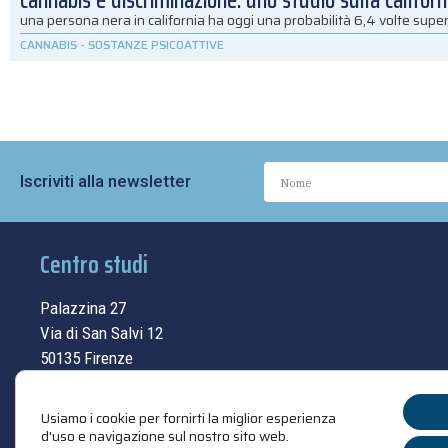
cannabis e discriminazione: uno studio sulla californ
una persona nera in california ha oggi una probabilità 6,4 volte super
CANNABIS
-
SOSTANZE PSICOATTIVE
Iscriviti alla newsletter
Centro studi
Palazzina 27
Via di San Salvi 12
50135 Firenze
Tel.
055.69.33.315
Usiamo i cookie per fornirti la miglior esperienza
contatti
d'uso e navigazione sul nostro sito web.