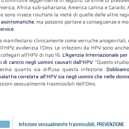
si o diminuire leggermente in seguito.
Le stime di prevale
merica, Africa sub-sahariana, America Latina e Caraibi, 
le sono invece risultate la metà di quelle delle altre regi
o asintomatiche
, ma possono portare a conseguenze e mor
ervice
.
 a manifestarsi clinicamente come verruche anogenitali, 
ll’HPV, evidenzia l’Oms. Le infezioni da HPV sono anche 
ollegati all’HPV di tipo 16.
L’Agenzia Internazionale per 
si di cancro negli uomini causati dall’HPV
. “Questo studio
ferma quanto sia diffusa questa infezione.
Dobbiamo
malattia correlata all’HPV sia negli uomini che nelle donn
ezioni sessualmente trasmissibili dell’Oms.
Infezioni sessualmente trasmissibili
,
PREVENZIONE