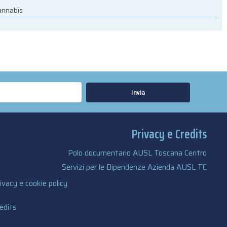
cannabis
Invia
Privacy e Credits
Polo documentario AUSL Toscana Centro
Servizi per le Dipendenze Azienda AUSL TC
ivacy e cookie policy
edits