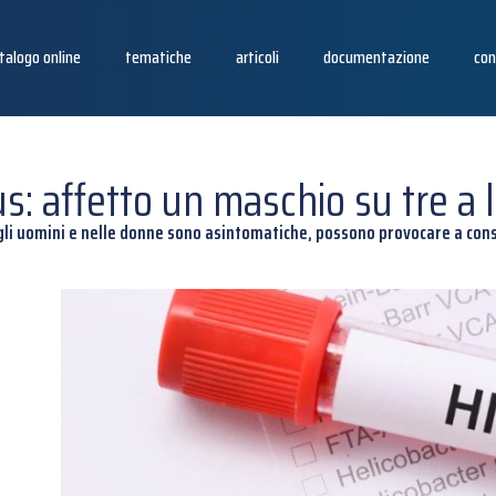
talogo online
tematiche
articoli
documentazione
con
s: affetto un maschio su tre a l
egli uomini e nelle donne sono asintomatiche, possono provocare a con
i