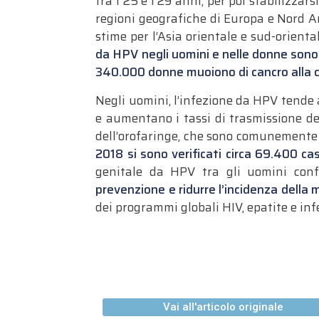
tra i 25 e i 29 anni, per poi stabilizzar
regioni geografiche di Europa e Nord A
stime per l’Asia orientale e sud-orienta
da HPV negli uomini e nelle donne son
340.000 donne muoiono di cancro alla c
Negli uomini, l’infezione da HPV tende
e aumentano i tassi di trasmissione de
dell’orofaringe, che sono comunemente c
2018 si sono verificati circa 69.400 ca
genitale da HPV tra gli uomini con
prevenzione e ridurre l’incidenza della 
dei programmi globali HIV, epatite e inf
Vai all'articolo originale