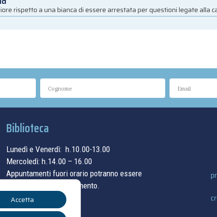
ia
iore rispetto a una bianca di essere arrestata per questioni legate alla 
Biblioteca
Lunedì e Venerdì: h.10.00-13.00
Mercoledì: h.14.00 – 16.00
Appuntamenti fuori orario potranno essere
pr
concordati su appuntamento.
cr
Accetta
contatti