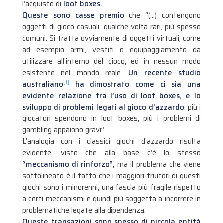
l’acquisto di
loot boxes.
Queste sono casse premio
che “(…) contengono
oggetti di gioco casuali, qualche volta rari, più spesso
comuni. Si tratta ovviamente di oggetti virtuali, come
ad esempio armi, vestiti o equipaggiamento da
utilizzare all’interno del gioco, ed in nessun modo
esistente nel mondo reale.
Un recente studio
[1]
australiano
ha dimostrato come ci sia una
evidente relazione tra l’uso di loot boxes, e lo
sviluppo di problemi legati al gioco d’azzardo
: più i
giocatori spendono in loot boxes, più i problemi di
gambling appaiono gravi”.
L’analogia con i classici giochi d’azzardo risulta
evidente, visto che alla base c’è lo stesso
“meccanismo di rinforzo”
, ma il problema che viene
sottolineato è il fatto che i maggiori fruitori di questi
giochi sono i minorenni, una fascia più fragile rispetto
a certi meccanismi e quindi più soggetta a incorrere in
problematiche legate alla dipendenza.
Queste transazioni sono spesso di piccola entità