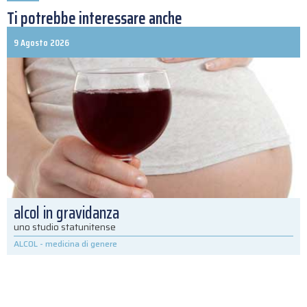
Ti potrebbe interessare anche
9 Agosto 2026
alcol in gravidanza
uno studio statunitense
ALCOL
-
medicina di genere