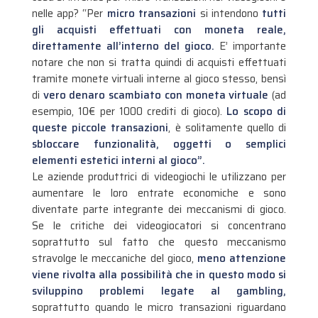
nelle app? “Per
micro transazioni
si intendono
tutti
gli acquisti effettuati con moneta reale,
direttamente all’interno del gioco.
E’ importante
notare che non si tratta quindi di acquisti effettuati
tramite monete virtuali interne al gioco stesso, bensì
di
vero denaro scambiato con moneta virtuale
(ad
esempio, 10€ per 1000 crediti di gioco).
Lo scopo di
queste piccole transazioni
, è solitamente quello di
sbloccare funzionalità, oggetti o semplici
elementi estetici interni al gioco”.
Le aziende produttrici di videogiochi le utilizzano per
aumentare le loro entrate economiche e sono
diventate parte integrante dei meccanismi di gioco.
Se le critiche dei videogiocatori si concentrano
soprattutto sul fatto che questo meccanismo
stravolge le meccaniche del gioco,
meno attenzione
viene rivolta alla possibilità che in questo modo si
sviluppino problemi legate al gambling,
soprattutto quando le micro transazioni riguardano