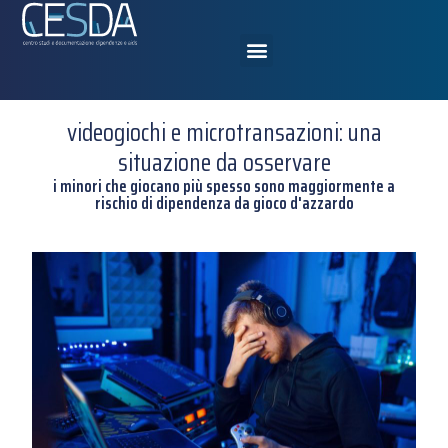
videogiochi e microtransazioni: una
situazione da osservare
i minori che giocano più spesso sono maggiormente a
rischio di dipendenza da gioco d'azzardo