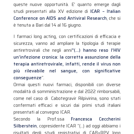
queste nuove opportunità. E’ quanto emerge dagli
studi presentati alla XV edizione di
ICAR – Italian
Conference on AIDS and Antiviral Research
, che si
è tenuta a Bari dal 14 al 16 giugno.
I farmaci long acting, con certificazioni di efficacia e
sicurezza, vanno ad ampliare la tipologia di terapie
antiretrovirali che negli anni
“(…) hanno reso l’HIV
un’infezione cronica: la corretta assunzione della
terapia antiretrovirale, infatti, rende il virus non
più rilevabile nel sangue, con significative
conseguenze
“.
Ormai questi nuovi farmaci, disponibili con diverse
modalità di somministrazione e dal 2022 rimborsabili,
come nel caso di Cabotegravir Rilpivirina, sono stati
confermati efficaci e sicuri dai primi studi italiani
presentati al convegno ICAR.
Secondo la Prof.ssa
Francesca Ceccherini
Silberstein
, copresidente ICAR “(…) ad oggi abbiamo i
risultati degli studi registrativi di CAB+RPV long