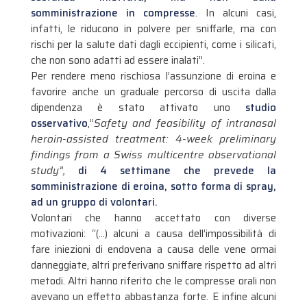
somministrazione in compresse
. In alcuni casi,
infatti, le riducono in polvere per sniffarle, ma con
rischi per la salute dati dagli eccipienti, come i silicati,
che non sono adatti ad essere inalati”.
Per rendere meno rischiosa l’assunzione di eroina e
favorire anche un graduale percorso di uscita dalla
dipendenza è stato attivato uno
studio
osservativo
,”
Safety and feasibility of intranasal
heroin-assisted treatment: 4-week preliminary
findings from a Swiss multicentre observational
study”,
di 4 settimane che prevede la
somministrazione di eroina, sotto forma di spray,
ad un gruppo di volontari.
Volontari che hanno accettato con diverse
motivazioni: “(…) alcuni a causa dell’impossibilità di
fare iniezioni di endovena a causa delle vene ormai
danneggiate, altri preferivano sniffare rispetto ad altri
metodi. Altri hanno riferito che le compresse orali non
avevano un effetto abbastanza forte. E infine alcuni