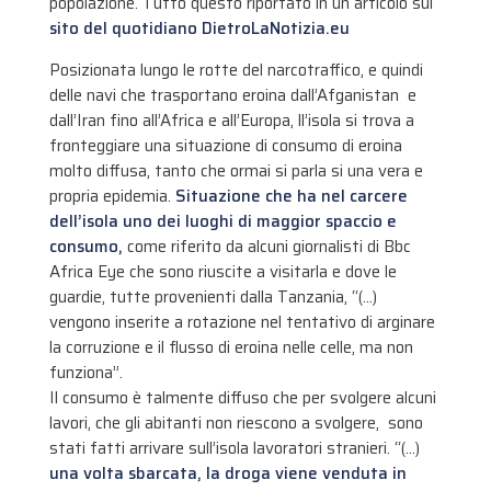
popolazione. Tutto questo riportato in un articolo sul
sito del quotidiano DietroLaNotizia.eu
Posizionata lungo le rotte del narcotraffico, e quindi
delle navi che trasportano eroina dall’Afganistan e
dall’Iran fino all’Africa e all’Europa, ll’isola si trova a
fronteggiare una situazione di consumo di eroina
molto diffusa, tanto che ormai si parla si una vera e
propria epidemia.
Situazione che ha nel carcere
dell’isola uno dei luoghi di maggior spaccio e
consumo,
come riferito da alcuni giornalisti di Bbc
Africa Eye che sono riuscite a visitarla e dove le
guardie, tutte provenienti dalla Tanzania, “(…)
vengono inserite a rotazione nel tentativo di arginare
la corruzione e il flusso di eroina nelle celle, ma non
funziona”.
Il consumo è talmente diffuso che per svolgere alcuni
lavori, che gli abitanti non riescono a svolgere, sono
stati fatti arrivare sull’isola lavoratori stranieri. “(…)
una volta sbarcata, la droga viene venduta in