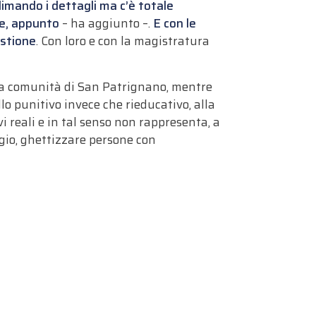
limando i dettagli ma c’è totale
re, appunto
– ha aggiunto –.
E con le
estione
. Con loro e con la magistratura
lla comunità di San Patrignano, mentre
o punitivo invece che rieducativo, alla
vi reali e in tal senso non rappresenta, a
ggio, ghettizzare persone con