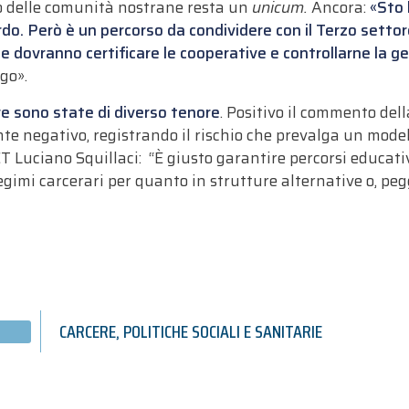
o delle comunità nostrane resta un
unicum.
Ancora:
«Sto 
ordo. Però è un percorso da condividere con il Terzo setto
e dovranno certificare le cooperative e controllarne la g
go».
re sono state di diverso tenore
. Positivo il commento de
 negativo, registrando il rischio che prevalga un modell
CT Luciano Squillaci: “È giusto garantire percorsi educati
egimi carcerari per quanto in strutture alternative o, pe
CARCERE
,
POLITICHE SOCIALI E SANITARIE