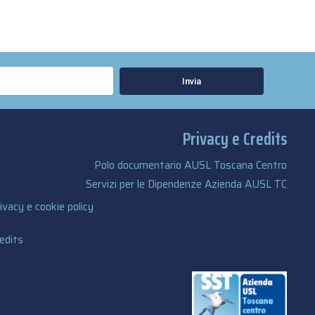
Invia
Privacy e Credits
Polo documentario AUSL Toscana Centro
Servizi per le Dipendenze Azienda AUSL TC
ivacy e cookie policy
edits