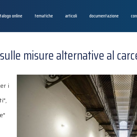
talogo online
tematiche
articoli
documentazione
con
o sulle misure alternative al ca
er i
i",
e"