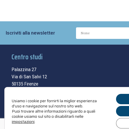
Iscriviti alla newsletter
Centro studi
Palazzina 27
Via di San Salvi 12
50135 Firenze
Tel.
055.69.33.315
Usiamo i cookie per fornirti la miglior esperienza
contatti
d'uso e navigazione sul nostro sito web.
Puoi trovare altre informazioni riguardo a quali
cookie usiamo sul sito o disabilitarli nelle
impostazioni
.