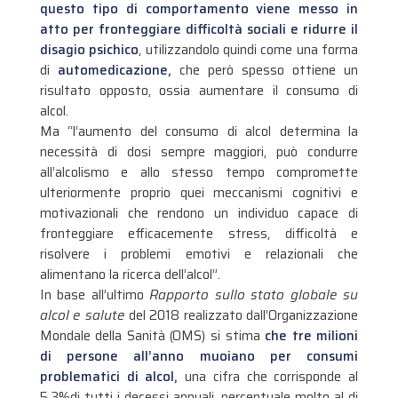
questo tipo di comportamento viene messo in
atto per fronteggiare difficoltà sociali e ridurre il
disagio psichico
, utilizzandolo quindi come una forma
di
automedicazione,
che però spesso ottiene un
risultato opposto, ossia aumentare il consumo di
alcol.
Ma “l’aumento del consumo di alcol determina la
necessità di dosi sempre maggiori, può condurre
all’alcolismo e allo stesso tempo compromette
ulteriormente proprio quei meccanismi cognitivi e
motivazionali che rendono un individuo capace di
fronteggiare efficacemente stress, difficoltà e
risolvere i problemi emotivi e relazionali che
alimentano la ricerca dell’alcol”.
In base all’ultimo
Rapporto sullo stato globale su
alcol e salute
del 2018 realizzato dall’Organizzazione
Mondale della Sanità (OMS) si stima
che tre milioni
di persone all’anno muoiano per consumi
problematici di alcol,
una cifra che corrisponde al
5,3%di tutti i decessi annuali, percentuale molto al di