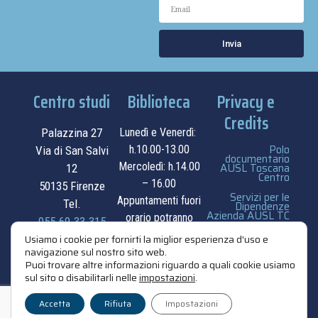
Invia
Centro studi
Biblioteca
Privacy e
Credits
Palazzina 27
Lunedì e Venerdì:
Polo
h.10.00-13.00
Via di San Salvi
documentario
Mercoledì: h.14.00
AUSL Toscana
12
Centro
– 16.00
50135 Firenze
Servizi per le
Appuntamenti fuori
Tel.
Dipendenze
Azienda AUSL TC
orario potranno
055.69.33.315
essere
privacy e cookie
Usiamo i cookie per fornirti la miglior esperienza d'uso e
contatti
navigazione sul nostro sito web.
concordati su
policy
Puoi trovare altre informazioni riguardo a quali cookie usiamo
appuntamento.
sul sito o disabilitarli nelle
impostazioni
.
credits
contatti
Accetta
Rifiuta
Impostazioni