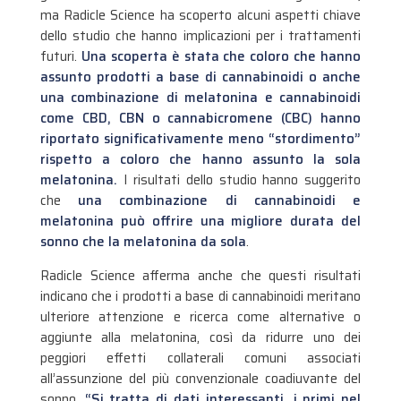
ma Radicle Science ha scoperto alcuni aspetti chiave
dello studio che hanno implicazioni per i trattamenti
futuri.
Una scoperta è stata che coloro che hanno
assunto prodotti a base di cannabinoidi o anche
una combinazione di melatonina e cannabinoidi
come CBD, CBN o cannabicromene (CBC) hanno
riportato significativamente meno “stordimento”
rispetto a coloro che hanno assunto la sola
melatonina.
I risultati dello studio hanno suggerito
che
una combinazione di cannabinoidi e
melatonina può offrire una migliore durata del
sonno che la melatonina da sola
.
Radicle Science afferma anche che questi risultati
indicano che i prodotti a base di cannabinoidi meritano
ulteriore attenzione e ricerca come alternative o
aggiunte alla melatonina, così da ridurre uno dei
peggiori effetti collaterali comuni associati
all’assunzione del più convenzionale coadiuvante del
sonno.
“Si tratta di dati interessanti, i primi nel