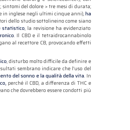
; sintomi del dolore > tre mesi di durata;
e in inglese negli ultimi cinque anni),
ha
tori dello studio sottolineino come siano
 statistico
, la revisione ha evidenziato
cronico
.
Il CBD e il tetraidrocannabinolo
gano al recettore CB, provocando effetti
ico
, disturbo molto difficile da definire e
 risultati sembrano indicare che l’uso del
ento del sonno e la qualità della vita
. In
co,
perché il CBD, a differenza di THC e
neano che dovrebbero essere condotti più