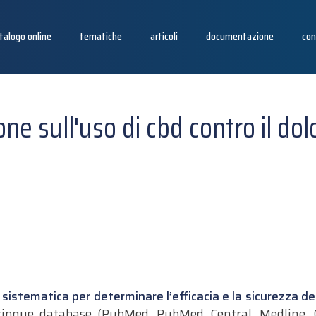
talogo online
tematiche
articoli
documentazione
con
one sull'uso di cbd contro il dol
 sistematica per determinare l’efficacia e la sicurezza del
cinque database (PubMed, PubMed Central, Medline, Co