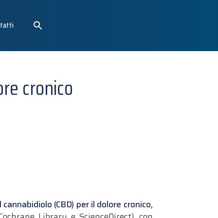
tatti
ore cronico
 cannabidiolo (CBD) per il dolore cronico,
chrane Library e ScienceDirect), con