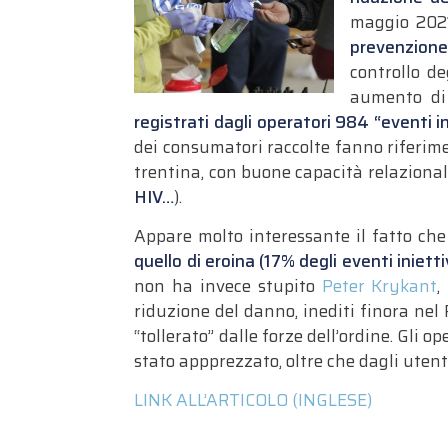
maggio 2021
prevenzione
controllo de
aumento di 
registrati dagli operatori 984 “eventi i
dei consumatori raccolte fanno riferimen
trentina, con buone capacità relazional
HIV…
).
Appare molto interessante il fatto che
quello di eroina (17% degli eventi inietti
non ha invece stupito
Peter Krykant
,
riduzione del danno, inediti finora nel
“tollerato” dalle forze dell’ordine. Gli 
stato appprezzato, oltre che dagli utenti,
LINK ALL’ARTICOLO (INGLESE)