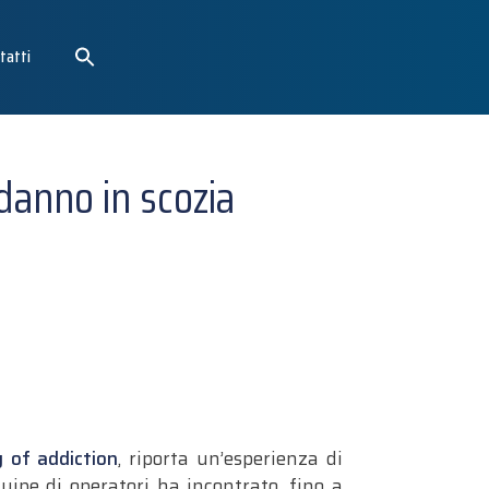
tatti
 danno in scozia
 of addiction
, riporta un’esperienza di
quipe di operatori ha incontrato, fino a