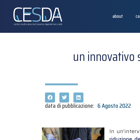
about
ca
un innovativo s
data di pubblicazione:
6 Agosto 2022
In un’interv
riduzione d