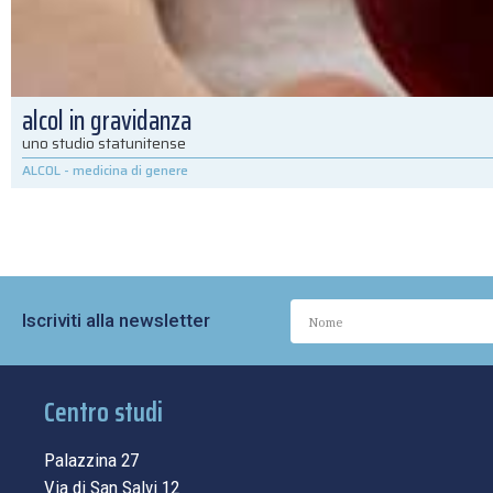
alcol in gravidanza
uno studio statunitense
ALCOL
-
medicina di genere
Iscriviti alla newsletter
Centro studi
Palazzina 27
Via di San Salvi 12