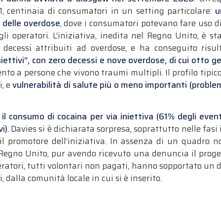
, centinaia di consumatori in un setting particolare:
u
 delle overdose
, dove i consumatori potevano fare uso di 
gli operatori.
L’iniziativa, inedita nel Regno Unito, è st
decessi attribuiti ad overdose, e ha conseguito risul
niettivi”, con zero decessi e nove overdose, di cui otto g
to a persone che vivono traumi multipli. Il profilo tipico
i, e
vulnerabilità di salute più o meno importanti (problem
il consumo di cocaina per via iniettiva (61% degli event
vi)
. Davies si è dichiarata sorpresa, soprattutto nelle fasi 
 il promotore dell’iniziativa. In assenza di un quadro n
 Regno Unito, pur avendo ricevuto una denuncia il proge
operatori, tutti volontari non pagati, hanno sopportato un 
 dalla comunità locale in cui si è inserito.