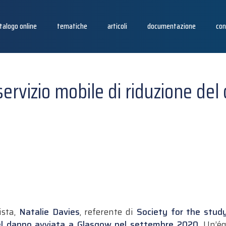
talogo online
tematiche
articoli
documentazione
con
ervizio mobile di riduzione del
ista,
Natalie Davies
, referente di
Society for the study
el danno avviata a Glasgow nel settembre 2020
. Un’é