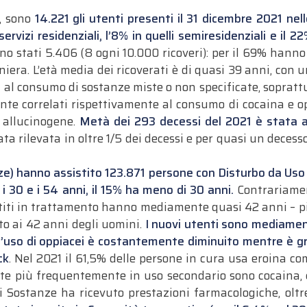
, sono
14.221 gli utenti presenti il 31 dicembre 2021 nell
ervizi residenziali, l’8% in quelli semiresidenziali e il 22
ono stati 5.406 (8 ogni 10.000 ricoveri): per il 69% hann
niera. L’età media dei ricoverati è di quasi 39 anni, con 
i al consumo di sostanze miste o non specificate, soprattu
ente correlati rispettivamente al consumo di cocaina e op
o allucinogene.
Metà dei 293 decessi del 2021 è stata at
ata rilevata in oltre 1/5 dei decessi e per quasi un deces
nze) hanno assistito 123.871 persone con Disturbo da Uso d
i 30 e i 54 anni, il 15% ha meno di 30 anni.
Contrariamen
istiti in trattamento hanno mediamente quasi 42 anni – p
to ai 42 anni degli uomini.
I nuovi utenti sono mediamente
po l’uso di oppiacei è costantemente diminuito mentre 
ck
. Nel 2021 il 61,5% delle persone in cura usa eroina co
nte più frequentemente in uso secondario sono cocaina, c
 Sostanze ha ricevuto prestazioni farmacologiche, oltre 