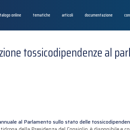
talogo online
tematiche
articoli
documentazione
con
lazione tossicodipendenze al par
nnuale al Parlamento sullo stato delle tossicodipendenz
ntidroga della Presidenza del Consiglio, è disponibile e co