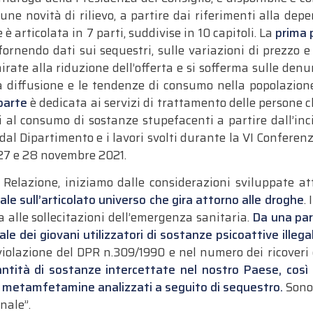
lcune novità di rilievo, a partire dai riferimenti alla d
 è articolata in 7 parti, suddivise in 10 capitoli. La
prima 
fornendo dati sui sequestri, sulle variazioni di prezzo e
rate alla riduzione dell’offerta e si sofferma sulle denun
 diffusione e le tendenze di consumo nella popolazione
parte
è dedicata ai servizi di trattamento delle persone
i al consumo di sostanze stupefacenti a partire dall’inc
 dal Dipartimento e i lavori svolti durante la VI Conferen
 27 e 28 novembre 2021.
a Relazione, iniziamo dalle considerazioni sviluppate a
e sull’articolato universo che gira attorno alle droghe
.
alle sollecitazioni dell’emergenza sanitaria.
Da una par
le dei giovani utilizzatori di sostanze psicoattive illegal
iolazione del DPR n.309/1990 e nel numero dei ricoveri e
ntità di sostanze intercettate nel nostro Paese, così c
 e metamfetamine analizzati a seguito di sequestro.
Sono 
nale”.