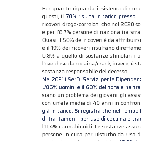
Per quanto riguarda il sistema di cura
questi, il
70% risulta in carico presso i s
ricoveri droga-correlati che nel 2020 s
e per l’8,7% persone di nazionalità stra
Quasi il 50% dei ricoveri è da attribuirs
e il 19% dei ricoveri risultano direttam
0,8% a quello di sostanze stimolanti 
l’overdose da cocaina/crack, invece, è st
sostanza responsabile del decesso.
Nel 2021 i SerD (Servizi per le Dipende
L’86% uomini e il 68% del totale ha tra 
siano un problema dei giovani, gli ass
con un’età media di 40 anni in confron
già in carico. Si registra che nel tem
di trattamenti per uso di cocaina e cra
l’11,4% cannabinoidi. Le sostanze assu
persone in cura per Disturbo da Uso di