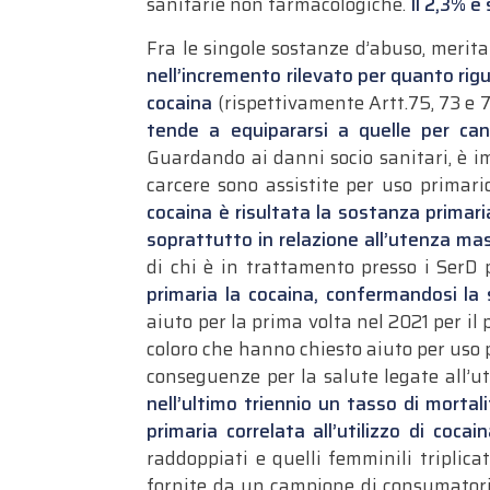
sanitarie non farmacologiche.
Il 2,3% è
Fra le singole sostanze d’abuso, meri
nell’incremento rilevato per quanto rigu
cocaina
(rispettivamente Artt.75, 73 e 
tende a equipararsi a quelle per can
Guardando ai danni socio sanitari, è i
carcere sono assistite per uso primari
cocaina è risultata la sostanza primar
soprattutto in relazione all’utenza masc
di chi è in trattamento presso i SerD 
primaria la cocaina, confermandosi la 
aiuto per la prima volta nel 2021 per il 
coloro che hanno chiesto aiuto per uso p
conseguenze per la salute legate all’ut
nell’ultimo triennio un tasso di mortali
primaria correlata all’utilizzo di cocain
raddoppiati e quelli femminili triplica
fornite da un campione di consumatori, 