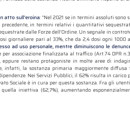
n atto sull’eroina
: “Nel 2021 se in termini assoluti sono 
nio precedente, in termini relativi i quantitativi sequest
sequestrate dalle Forze dell’Ordine. Un segnale in controt
si giornaliere pari al 33%, che da 2,4 dosi ogni 1000 
ssesso ad uso personale, mentre diminuiscono le denunce
 per associazione finalizzata al traffico (Art.74 DPR n.30
a, eppure restano protagoniste in molte aree di indag
e, infatti, la sostanza primaria maggiormente diffusa
ipendenze. Nei Servizi Pubblici, il 62% risulta in carico 
ivato Sociale è in cura per questa sostanza. Fra gli utenti
 quella iniettiva (62,7%), aumentando esponenzialment