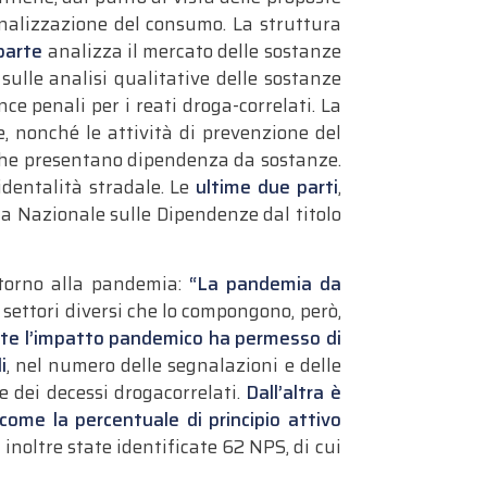
epenalizzazione del consumo. La struttura
parte
analizza il mercato delle sostanze
 sulle analisi qualitative delle sostanze
ce penali per i reati droga-correlati. La
, nonché le attività di prevenzione del
 che presentano dipendenza da sostanze.
identalità stradale. Le
ultime due parti
,
za Nazionale sulle Dipendenze dal titolo
ttorno alla pandemia:
“La pandemia da
 I settori diversi che lo compongono, però,
te l’impatto pandemico ha permesso di
i
, nel numero delle segnalazioni e delle
 dei decessi drogacorrelati.
Dall’altra è
ome la percentuale di principio attivo
inoltre state identificate 62 NPS, di cui