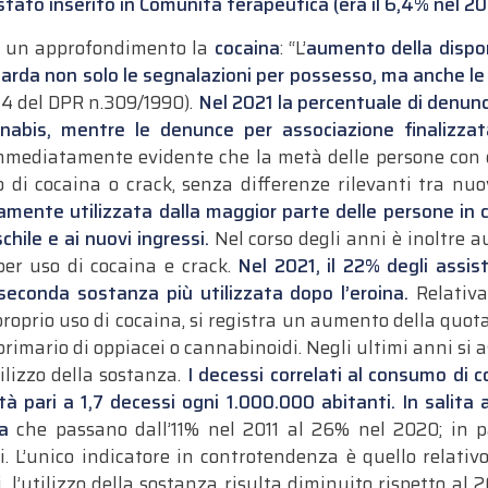
 stato inserito in Comunità terapeutica (era il 6,4% nel 2
ta un approfondimento la
cocaina
: “L’
aumento della disponi
arda non solo le segnalazioni per possesso, ma anche le d
74 del DPR n.309/1990).
Nel 2021 la percentuale di denunce
nabis, mentre le denunce per associazione finalizza
mmediatamente evidente che la metà delle persone con d
o di cocaina o crack, senza differenze rilevanti tra nuo
iamente utilizzata dalla maggior parte delle persone in 
hile e ai nuovi ingressi.
Nel corso degli anni è inoltre
per uso di cocaina e crack.
Nel 2021, il 22% degli assi
seconda sostanza più utilizzata dopo l’eroina.
Relativa
proprio uso di cocaina, si registra un aumento della quota 
rimario di oppiacei o cannabinoidi. Negli ultimi anni si a
ilizzo della sostanza.
I decessi correlati al consumo di c
tà pari a 1,7 decessi ogni 1.000.000 abitanti. In salita 
a
che passano dall’11% nel 2011 al 26% nel 2020; in par
ti. L’unico indicatore in controtendenza è quello relati
l’utilizzo della sostanza risulta diminuito rispetto al 2