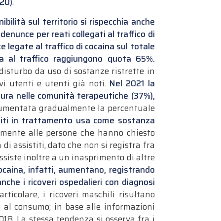
020)
.
bilità sul territorio si rispecchia anche
enunce per reati collegati al traffico di
 legate al traffico di cocaina sul totale
ta al traffico raggiungono quota 65%.
isturbo da uso di sostanze ristrette in
vi utenti e utenti già noti.
Nel 2021 la
cura nelle comunità terapeutiche (37%),
 aumentata gradualmente la percentuale
stiti in trattamento usa come sostanza
mente alle persone che hanno chiesto
di assistiti, dato che non si registra fra
ssiste inoltre a un inasprimento di altre
ocaina, infatti, aumentano, registrando
anche i ricoveri ospedalieri con diagnosi
ticolare, i ricoveri maschili risultano
vo al consumo; in base alle informazioni
018. La stessa tendenza si osserva fra i