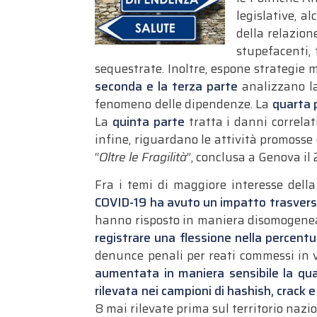
legislative, a
della relazione
stupefacenti, 
sequestrate.
Inoltre, espone strategie mi
seconda e la terza parte
analizzano la
fenomeno delle dipendenze. La
quarta 
La
quinta parte
tratta i danni correlat
infine, riguardano le attività promosse
“
Oltre le Fragilità
”, conclusa a Genova il
Fra i temi di maggiore interesse dell
COVID-19 ha avuto un impatto trasversal
hanno risposto in maniera disomogenea 
registrare una flessione nella percentua
denunce penali per reati commessi in v
aumentata in maniera sensibile la qua
rilevata nei campioni di hashish, crack
8 mai rilevate prima sul territorio nazio