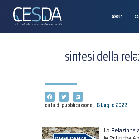
about
ca
sintesi della re
data di pubblicazione:
6 Luglio 2022
La
Relazione a
le Politiche A