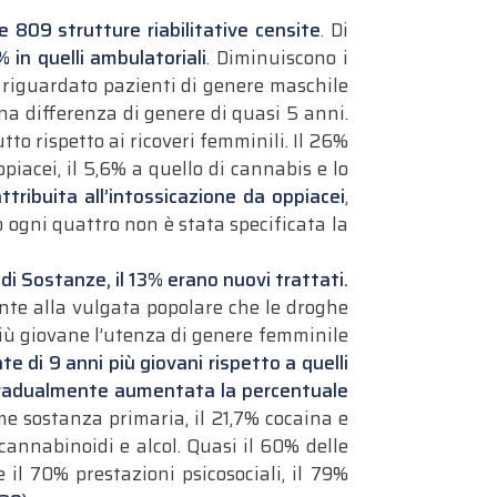
e 809 strutture riabilitative censite
. Di
% in quelli ambulatoriali
. Diminuiscono i
o riguardato pazienti di genere maschile
una differenza di genere di quasi 5 anni.
tto rispetto ai ricoveri femminili. Il 26%
piacei, il 5,6% a quello di cannabis e lo
tribuita all’intossicazione da oppiacei
,
so ogni quattro non è stata specificata la
i Sostanze, il 13% erano nuovi trattati.
te alla vulgata popolare che le droghe
iù giovane l’utenza di genere femminile
 di 9 anni più giovani rispetto a quelli
è gradualmente aumentata la percentuale
me sostanza primaria, il 21,7% cocaina e
annabinoidi e alcol. Quasi il 60% delle
il 70% prestazioni psicosociali, il 79%