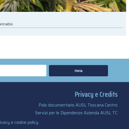
cannabis
Invia
Privacy e Credits
Polo documentario AUSL Toscana Centro
Servizi per le Dipendenze Azienda AUSL TC
ivacy e cookie policy