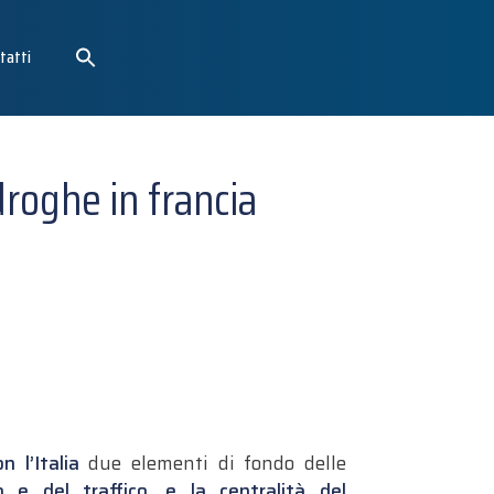
tatti
 droghe in francia
n l’Italia
due elementi di fondo delle
o e del traffico, e la centralità del