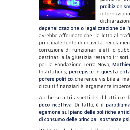
proibizionis
internazion
dichiarazion
depenalizzazione o legalizzazione dell
avrebbe affermato che “la lotta al traff
principale fonte di inciviltà, regolame
corruzione di funzionari eletti o pubbli
destinati alla giustizia restano irrisor
per la Fondazione Terra Nova,
Mathie
Institutions,
percepisce in questa enfas
potere politico
, che rende visibile al 
circuiti finanziari è largamente impercet
Anche su altri aspetti del dibattito e d
poco ricettiva
. Di fatto, è il
paradigma 
egemone sul piano delle politiche anti
di consumo delle principali sostanze psic