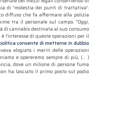
’arsenale dei mezzi legali consentendo di
a di “molestia dei punti di trattativa”.
co diffuso che fa affermare alla polizia
ime tra il personale sul campo. “Oggi,
tà di cannabis destinata al suo consumo
è l’interesse di queste operazioni per il
politica consente di metterne in dubbio
veva elogiato i meriti delle operazioni
operiamo e opereremo sempre di più, (… )
rancia, dove un milione di persone fuma
on ha lasciato il primo posto sul podio