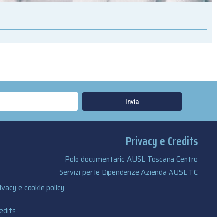
Invia
Privacy e Credits
Polo documentario AUSL Toscana Centro
Servizi per le Dipendenze Azienda AUSL TC
ivacy e cookie policy
edits