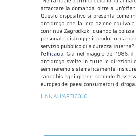
“Nell’attuale dottrina della lotta al na
attaccare la domanda, oltre a un’offens
Questo dispositivo si presenta come inn
antidroga che la loro azione equivale
continua Zagrodkzki, quando la polizia
personale, distrugge il prodotto ma non 
servizio pubblico di sicurezza interna?
l’efficacia
. Già nel maggio del 1986, il
antidroga svolte in tutte le direzioni 
semineremo sistematicamente insicurezz
cannabis ogni giorno, secondo l’Osserv
europeo dei paesi consumatori di droga.
LINK ALL’ARTICOLO