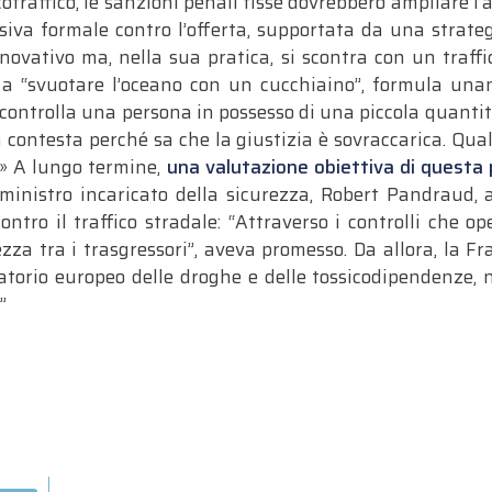
rcotraffico, le sanzioni penali fisse dovrebbero ampliare l
iva formale contro l’offerta, supportata da una strategi
ovativo ma, nella sua pratica, si scontra con un traffi
 a “svuotare l’oceano con un cucchiaino”, formula unan
 controlla una persona in possesso di una piccola quanti
contesta perché sa che la giustizia è sovraccarica. Qual 
 » A lungo termine,
una valutazione obiettiva di questa 
 ministro incaricato della sicurezza, Robert Pandraud, a
contro il traffico stradale: “Attraverso i controlli che 
a tra i trasgressori”, aveva promesso. Da allora, la F
atorio europeo delle droghe e delle tossicodipendenze, n
”