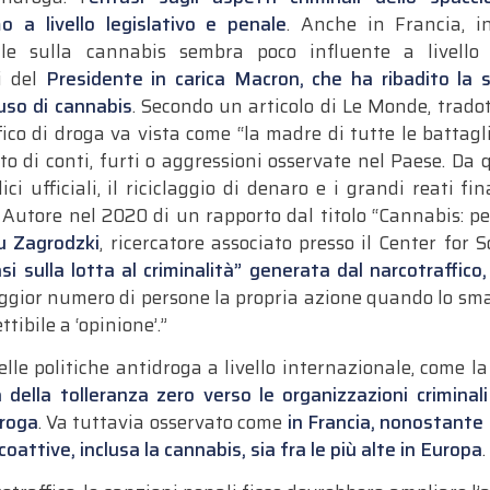
mo a livello legislativo e penale
. Anche in Francia, ino
ale sulla cannabis sembra poco influente a livello 
i del
Presidente in carica Macron, che ha ribadito la 
’uso di cannabis
.
Secondo un articolo di Le Monde, tradot
ico di droga va vista come “la madre di tutte le battaglie
nto di conti, furti o aggressioni osservate nel Paese. D
ci ufficiali, il riciclaggio di denaro e i grandi reati fi
i. Autore nel 2020 di un rapporto dal titolo “Cannabis: pe
u Zagrodzki
, ricercatore associato presso il Center for
i sulla lotta al criminalità” generata dal narcotraffico,
maggior numero di persone la propria azione quando lo sma
tibile a ‘opinione’.”
elle politiche antidroga a livello internazionale, come l
della tolleranza zero verso le organizzazioni criminal
droga
. Va tuttavia osservato come
in Francia, nonostante 
oattive, inclusa la cannabis, sia fra le più alte in Europa
.