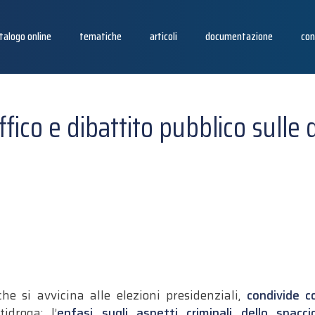
talogo online
tematiche
articoli
documentazione
con
ffico e dibattito pubblico sulle
che si avvicina alle elezioni presidenziali,
condivide co
tidroga: l’
enfasi sugli aspetti criminali dello spacci