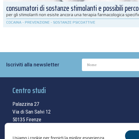
consumatori di sostanze stimolanti e possibili percor
per gli stimolanti non esiste ancora una terapia farmacologica specif
COCAINA
-
PREVENZIONE
-
SOSTANZE PSICOATTIVE
Iscriviti alla newsletter
Centro studi
Palazzina 27
Via di San Salvi 12
50135 Firenze
Tel.
055.69.33.315
Usiamo i cookie per fornirti la miglior esperienza