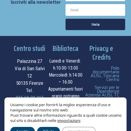
Iscriviti alla newsletter
Invia
Centro studi
Biblioteca
Privacy e
Credits
Palazzina 27
Lunedì e Venerdì:
Polo
h.10.00-13.00
Via di San Salvi
documentario
Mercoledì: h.14.00
AUSL Toscana
12
Centro
– 16.00
50135 Firenze
Servizi per le
Appuntamenti fuori
Tel.
Dipendenze
Azienda AUSL TC
orario potranno
055.69.33.315
essere
privacy e cookie
Usiamo i cookie per fornirti la miglior esperienza d'uso e
navigazione sul nostro sito web.
contatti
concordati su
policy
Puoi trovare altre informazioni riguardo a quali cookie usiamo
appuntamento.
sul sito o disabilitarli nelle
impostazioni
.
credits
contatti