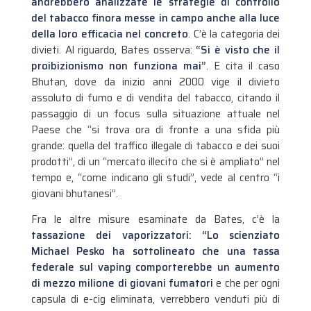
andrebbero analizzate le strategie di controllo
del tabacco finora messe in campo anche alla luce
della loro efficacia nel concreto
. C’è la categoria dei
divieti. Al riguardo, Bates osserva:
“Si è visto che il
proibizionismo non funziona mai”
. E cita il caso
Bhutan, dove da inizio anni 2000 vige il divieto
assoluto di fumo e di vendita del tabacco, citando il
passaggio di un focus sulla situazione attuale nel
Paese che “si trova ora di fronte a una sfida più
grande: quella del traffico illegale di tabacco e dei suoi
prodotti”, di un “mercato illecito che si è ampliato” nel
tempo e, “come indicano gli studi”, vede al centro “i
giovani bhutanesi”.
Fra le altre misure esaminate da Bates, c’è la
tassazione dei vaporizzatori: “Lo scienziato
Michael Pesko ha sottolineato che una tassa
federale sul vaping comporterebbe un aumento
di mezzo milione di giovani fumatori
e che per ogni
capsula di e-cig eliminata, verrebbero venduti più di