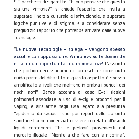
5,5 pacchetti di sigarette. Chi può pensare che questa
sia una vittoria?”, si chiede l’esperto, che invita a
superare l’inerzia culturale e istituzionale, a superare
logiche punitive e di stigma, e a considerare senza
pregiudizio l’apporto che potrebbe arrivare dalle nuove
tecnologie.
“
Le nuove tecnologie – spiega – vengono spesso
accolte con opposizione. A mio avviso la domanda
è: sono un’opportunità o una minaccia?
L’assunto
che portino necessariamente un rischio sconosciuto
guida parte del dibattito e questo aspetto è spesso
amplificato a livelli che mettono in ombra i pericoli dei
rischi noti”. Bates accenna al caso Evali (lesioni
polmonari associate a uso di e-cig e prodotti per il
vaping) e all’allarme negli Usa legato alla presunta
“epidemia da svapo”, che poi report delle autorità
sanitarie hanno evidenziato essere correlata all’uso di
liquidi contenenti Thc e perlopiù provenienti dal
mercato illegale. “Niente a che fare con la nicotina”,