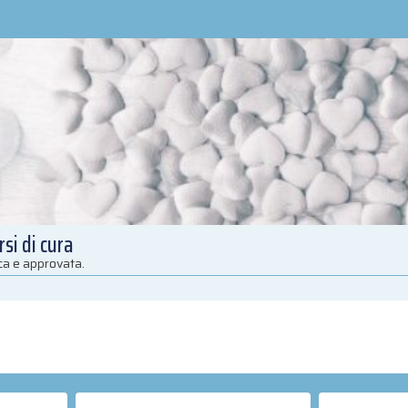
si di cura
ica e approvata.