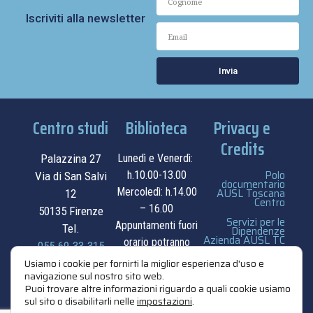
Iscriviti alla newsletter
Invia
Centro studi
Biblioteca
Privacy e
Credits
Palazzina 27
Lunedì e Venerdì:
Polo
h.10.00-13.00
Via di San Salvi
documentario
Mercoledì: h.14.00
AUSL Toscana
12
Centro
– 16.00
50135 Firenze
Servizi per le
Appuntamenti fuori
Tel.
Dipendenze
Azienda AUSL TC
orario potranno
055.69.33.315
essere
privacy e cookie
Usiamo i cookie per fornirti la miglior esperienza d'uso e
contatti
navigazione sul nostro sito web.
concordati su
policy
Puoi trovare altre informazioni riguardo a quali cookie usiamo
appuntamento.
sul sito o disabilitarli nelle
impostazioni
.
credits