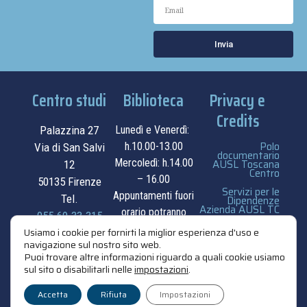
Invia
Centro studi
Biblioteca
Privacy e
Credits
Palazzina 27
Lunedì e Venerdì:
Polo
h.10.00-13.00
Via di San Salvi
documentario
Mercoledì: h.14.00
AUSL Toscana
12
Centro
– 16.00
50135 Firenze
Servizi per le
Appuntamenti fuori
Tel.
Dipendenze
Azienda AUSL TC
orario potranno
055.69.33.315
essere
privacy e cookie
Usiamo i cookie per fornirti la miglior esperienza d'uso e
navigazione sul nostro sito web.
contatti
concordati su
policy
Puoi trovare altre informazioni riguardo a quali cookie usiamo
appuntamento.
sul sito o disabilitarli nelle
impostazioni
.
credits
contatti
Accetta
Rifiuta
Impostazioni