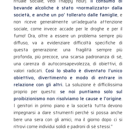
rituale sociale, vedi l’happy hour).
Il consumo di
bevande alcoliche è stato «normalizzato» dalla
società, e anche un po’ tollerato dalle famiglie
, e
non riceve generalmente un’adeguata attenzione
sociale, come invece accade per le droghe e per il
fumo! Ora, oltre a essere un problema sempre più
diffuso, va a evidenziare difficoltà specifiche di
questa generazione: una fragilità sempre più
profonda, più precoce, una scarsa padronanza di sé,
una carenza di autoconsapevolezza, di obiettivi, di
valori radicati.
Così lo sballo è diventato l’unico
obiettivo, divertimento e modo di entrare in
relazione con gli altri.
La soluzione è difficilissima
proprio per questo:
se noi puntiamo solo sul
proibizionismo non risolviamo le cause e l’origine
.
I genitori in primo piano e la società tutta devono
impegnarsi a dare strumenti perché si possa anche
bere una sera con gli amici, ma il giorno dopo ci si
ritrovi come individui solidi e padroni di sé stessi.”