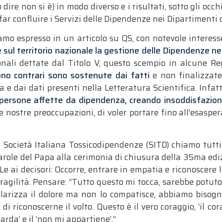
ire non si è) in modo diverso e i risultati, sotto gli occhi
far confluire i Servizi delle Dipendenze nei Dipartimenti 
biamo espresso in un articolo su QS, con notevole intere
e sul territorio nazionale la gestione delle Dipendenze ne
onali dettate dal Titolo V, questo scempio in alcune R
ono contrari sono sostenute dai fatti
e non finalizzate 
 e dai dati presenti nella Letteratura Scientifica. Infatt
e persone affette da dipendenza, creando insoddisfazione
le nostre preoccupazioni, di voler portare fino all’esasp
a Società Italiana Tossicodipendenze (SITD) chiamo tutti
arole del Papa alla cerimonia di chiusura della 35ma edi
rLe ai decisori: Occorre, entrare in empatia e riconosce
e fragilità. Pensare: “Tutto questo mi tocca, sarebbe potu
olarizza il dolore ma non lo compatisce, abbiamo bisogno
e, di riconoscerne il volto. Questo è il vero coraggio, ‘il 
uarda’ e il ‘non mi appartiene’.”