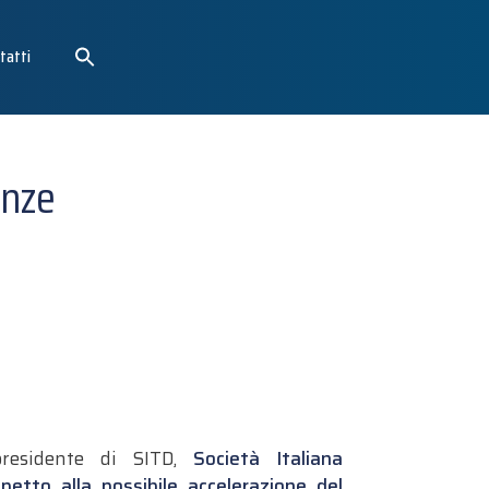
tatti
enze
presidente di SITD,
Società Italiana
petto alla possibile accelerazione del