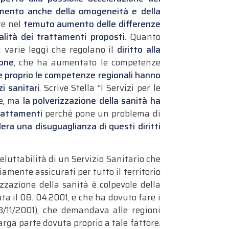
mento anche della omogeneità e della
ste nel
temuto aumento delle differenze
qualità dei trattamenti proposti
.
Quanto
i varie leggi che regolano il
diritto alla
ione
, che ha aumentato le competenze
he proprio le competenze regionali hanno
i sanitari
. Scrive Stella “I Servizi per le
he, ma
la polverizzazione della sanità ha
rattamenti
perché pone un problema di
ollera una disuguaglianza di questi diritti
ineluttabilità di un Servizio Sanitario che
iamente assicurati per tutto il territorio
rizzazione della sanità è colpevole della
a il 08. 04.2001, e che ha dovuto fare i
8/11/2001), che demandava alle regioni
rga parte dovuta proprio a tale fattore.