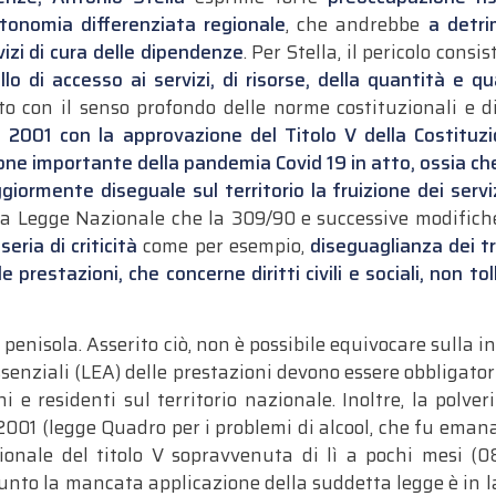
tonomia differenziata regionale
, che andrebbe
a detri
vizi di cura delle dipendenze
. Per Stella, il pericolo consi
ello di accesso ai servizi, di risorse, della quantità e 
to con il senso profondo delle norme costituzionali e d
al 2001 con la approvazione del Titolo V della Costituz
one importante della pandemia Covid 19 in atto, ossia c
ormente diseguale sul territorio la fruizione dei serviz
a Legge Nazionale che la 309/90 e successive modific
ria di criticità
come per esempio,
diseguaglianza dei t
lle prestazioni, che concerne diritti civili e sociali, non t
a penisola. Asserito ciò, non è possibile equivocare sulla 
ssenziali (LEA) delle prestazioni devono essere obbligator
ni e residenti sul territorio nazionale. Inoltre, la polve
01 (legge Quadro per i problemi di alcool, che fu emanat
zionale del titolo V sopravvenuta di lì a pochi mesi (0
unto la mancata applicazione della suddetta legge è in la