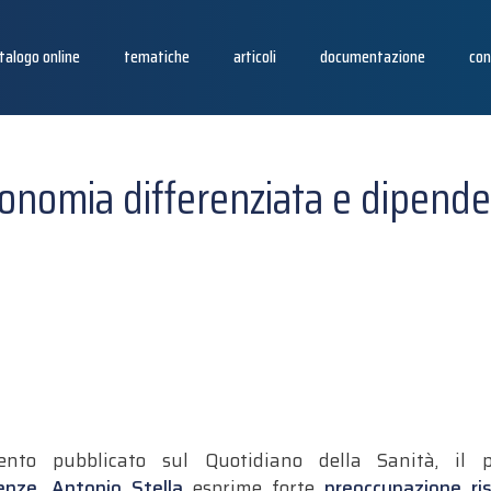
talogo online
tematiche
articoli
documentazione
con
onomia differenziata e dipend
ento pubblicato sul Quotidiano della Sanità, il 
enze, Antonio Stella
esprime forte
preoccupazione ris