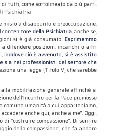
 di tutti, come sottolineato da più parti.
di Psichiatria
sse misto a disappunto e preoccupazione,
l contenitore della Psichiatria
, anche se,
egioni si è già consumato.
Esprimemmo
a difendere posizioni, incarichi o altri
i,
laddove ciò è avvenuto, si è assistito
 sia nei professionisti del settore che
erazione una legge (Titolo V) che sarebbe
 alla mobilitazione generale affinché si
zione dell’Incontro per la Pace promosso
re la comune umanità a cui apparteniamo,
to accadere anche qui, anche a me”. Oggi,
 di “costruire compassione”. Di sentire
coraggio della compassione’, che fa andare