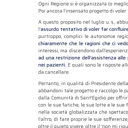
Ogni Regione si è organizzata (o meglio d
Poi ancora l’insensato progetto di voler 
A questo proposito nel luglio u. s., ab
l’
assurdo tentativo di voler far confluir
purtroppo, complici le autonomie regi
chiaramente che le ragioni che ci ved
interessi, ma discendono dall’esperienza
ad una restrizione dell’assistenza all
nei pazienti.
E quali sono le risposte al
da cancellare.
Pertanto, in qualità di Presidente dell
abbandoni tale progetto e raccolgo le p
dalla Comunità di Sant’Egidio per offri
con le sue fatiche, le sue lotte e le su
nella società globalizzata che spettac
l’altro, di fare proprie le sue sofferenz
oltre il quieto vivere, oltre il ‘non mi rig