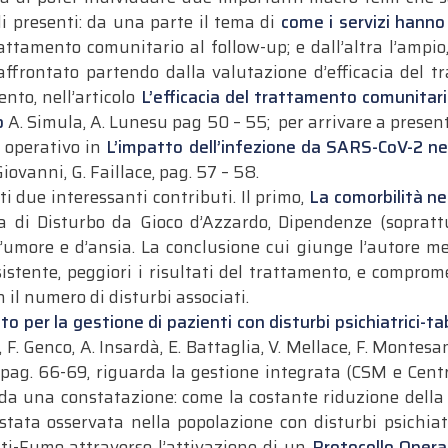
li presenti: da una parte il tema di
come i servizi hanno 
rattamento comunitario al follow-up; e dall’altra l’ampi
affrontato partendo dalla valutazione d’efficacia del 
nto, nell’articolo
L’efficacia del trattamento comunitari
o
A. Simula, A. Lunesu pag 50 – 55; per arrivare a present
g operativo in
L’impatto dell’infezione da SARS-CoV-2 nei
 Giovanni, G. Faillace, pag. 57 – 58.
ti due interessanti contributi. Il primo,
La comorbilità ne
 di Disturbo da Gioco d’Azzardo, Dipendenze (soprattut
ll’umore e d’ansia. La conclusione cui giunge l’autore 
sistente, peggiori i risultati del trattamento, e compro
il numero di disturbi associati.
to per la gestione di pazienti con disturbi psichiatrici-
 F. Genco, A. Insardà, E. Battaglia, V. Mellace, F. Montesan
e, pag. 66-69, riguarda la gestione integrata (CSM e Cen
e da una constatazione: come la costante riduzione dell
tata osservata nella popolazione con disturbi psichiatr
nti-Fumo attraverso l’attivazione di un
Protocollo Opera