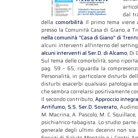
artico
dal t
della
comorbilità
.
Il primo tema viene 
presso la Comunità Casa di Giano, a Tre
nella comunità “Casa di Giano” di Trent
alcuni interventi all’interno del settin
alcuni interventi al Ser.D. di Alcamo
, Di
Sul tema delle comorbilità, sono riporta
pag. 59 – 65, riguarda la compresenza
Personalità, in particolare disturbi de
disturbi esacerbi qualsiasi patologia e
che sembra correlarsi positivamente con 
Il secondo contributo,
Approccio integra
Antifumo, S.S. Ser.D. Soverato,
Audino,
M. Macrina, A. Pascolo, M. C. Squillac
psichiatrico-tabagista. Lo studio part
generale degli ultimi decenni non sia s
Servizi di Salute Mentale e i Centri A