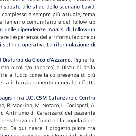
risposto alle sfide dello scenario Covid
,
o, complesso e sempre più attuale, tema
trattamento comunitario e del follow-up
o delle dipendenze. Analisi di follow-up
are l’esperienza della riformulazione di
 setting operativi. La riformulazione di
l Disturbo da Gioco d’Azzardo,
Riglietta,
to alcol e/o tabacco) e Disturbi della
mette a fuoco come la co-presenza di più
metta il funzionamento generale: effetto
tabagisti tra U.O. CSM Catanzaro e Centro
o, R. Macrina, M. Notaro, L. Codispoti, A.
tro Antifumo di Catanzaro) del paziente
a prevalenza del fumo nella popolazione
ici. Da qui nasce il progetto pilota tra
tivo
che prevede per i Servizi di Salute