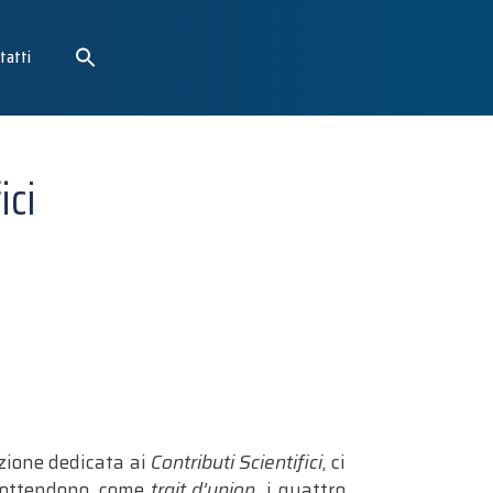
tatti
ici
ezione dedicata ai
Contributi Scientifici
, ci
sottendono, come
trait d’union,
i quattro