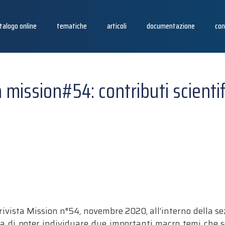
talogo online
tematiche
articoli
documentazione
con
 mission#54: contributi scientif
rivista Mission n°54, novembre 2020, all’interno della s
a di poter individuare due importanti macro temi che 