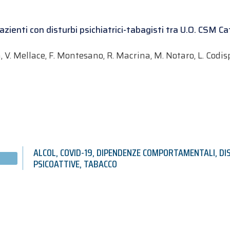
azienti con disturbi psichiatrici-tabagisti tra U.O. CSM C
, V. Mellace, F. Montesano, R. Macrina, M. Notaro, L. Codisp
ALCOL
,
COVID-19
,
DIPENDENZE COMPORTAMENTALI
,
DI
PSICOATTIVE
,
TABACCO